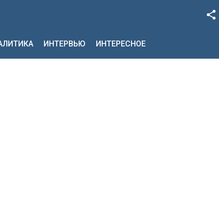
Facebook
НАЛИТИКА
ИНТЕРВЬЮ
ИНТЕРЕСНОЕ
Google+
Twitter
YouTube
Instagram
LinkedIn
VK
OK