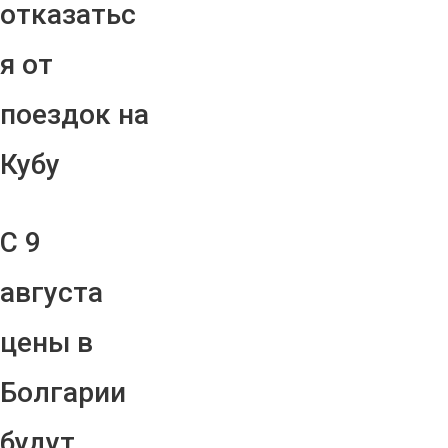
отказатьс
я от
поездок на
Кубу
С 9
августа
цены в
Болгарии
будут