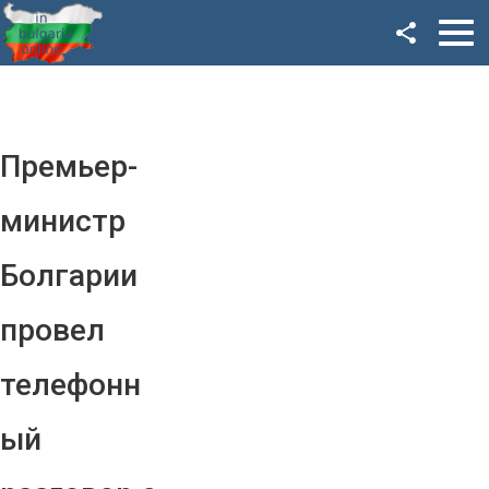
Facebook
Google+
Twitter
Премьер-
YouTube
министр
Instagram
Болгарии
LinkedIn
провел
VK
телефонн
OK
ый