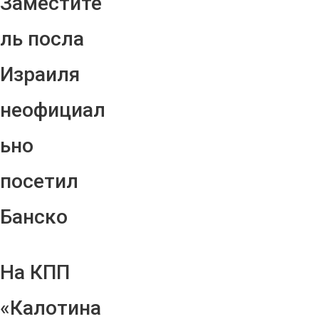
Заместите
ль посла
Израиля
неофициал
ьно
посетил
Банско
На КПП
«Калотина