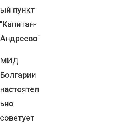
ый пункт
"Капитан-
Андреево"
МИД
Болгарии
настоятел
ьно
советует