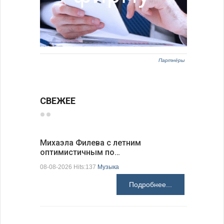
Партнёры
СВЕЖЕЕ
Михаэла Филева с летним
Новые пр
оптимистичным по…
средства
08-08-2026 Hits:137
Музыка
08-08-2026 H
Подробнее...