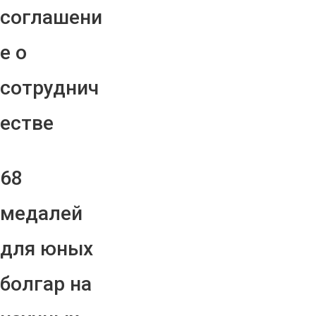
соглашени
е о
сотруднич
естве
68
медалей
для юных
болгар на