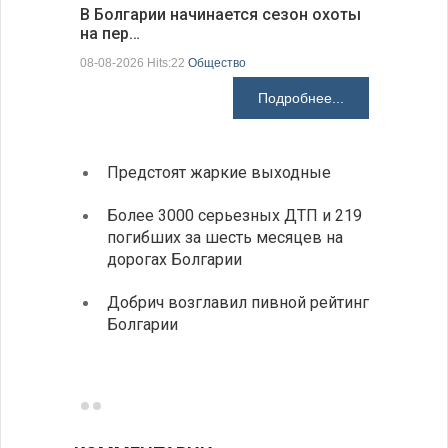
В Болгарии начинается сезон охоты
Горна-Ор
на пер…
предла…
08-08-2026 Hits:22
Общество
08-08-2026 H
Подробнее...
Предстоят жаркие выходные
Первы
элект
Более 3000 серьезных ДТП и 219
готов
погибших за шесть месяцев на
дорогах Болгарии
«Севд
Болга
Добрич возглавил пивной рейтинг
Болгарии
Низки
фунда
возле