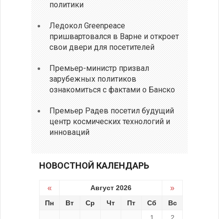
политики
Ледокол Greenpeace
пришвартовался в Варне и откроет
свои двери для посетителей
Премьер-министр призвал
зарубежных политиков
ознакомиться с фактами о Банско
Премьер Радев посетил будущий
центр космических технологий и
инноваций
НОВОСТНОЙ КАЛЕНДАРЬ
«
Август 2026
»
Пн
Вт
Ср
Чт
Пт
Сб
Вс
1
2