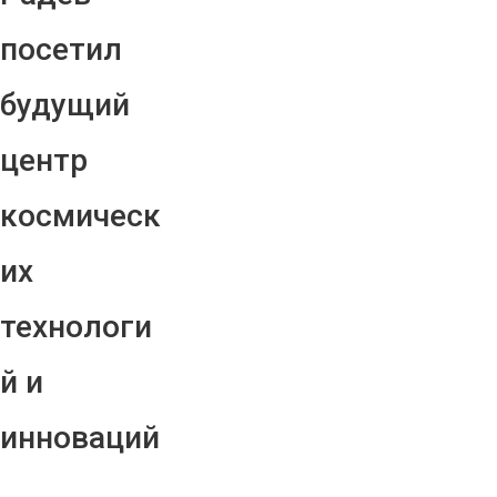
посетил
будущий
центр
космическ
их
технологи
й и
инноваций