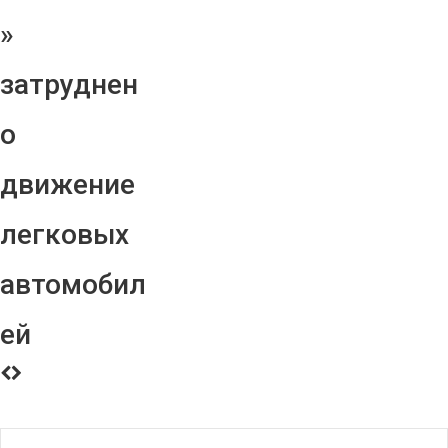
»
затруднен
о
движение
легковых
автомобил
ей