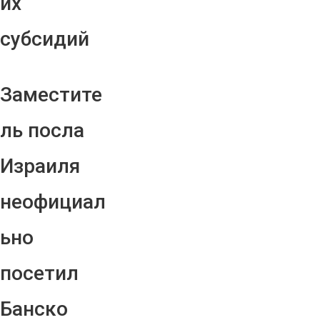
их
субсидий
Заместите
ль посла
Израиля
неофициал
ьно
посетил
Банско