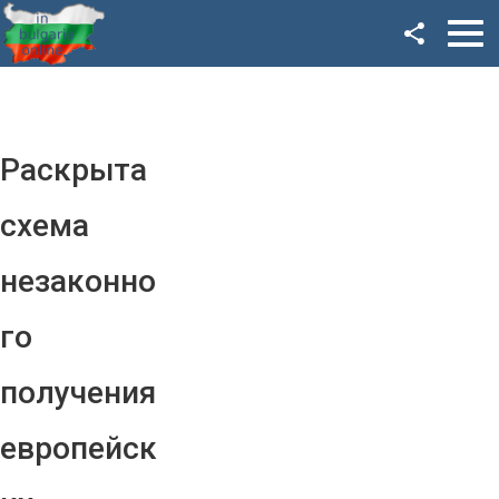
Facebook
Google+
Twitter
Раскрыта
YouTube
схема
Instagram
незаконно
LinkedIn
го
VK
получения
OK
европейск