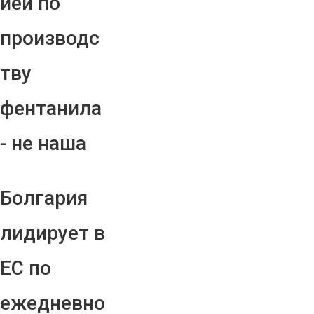
ией по
производс
тву
фентанила
- не наша
Болгария
лидирует в
ЕС по
ежедневно