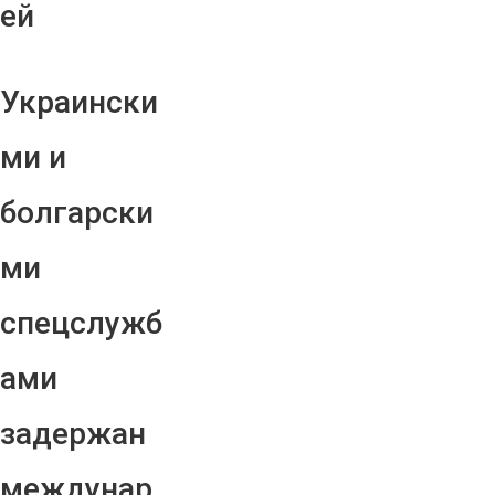
ей
Украински
ми и
болгарски
ми
спецслужб
ами
задержан
междунар