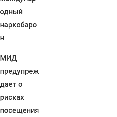
одный
наркобаро
н
МИД
предупреж
дает о
рисках
посещения