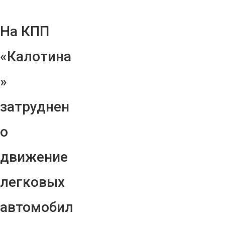
На КПП
«Калотина
»
затруднен
о
движение
легковых
автомобил