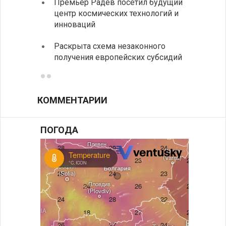
Премьер Радев посетил будущий
движе
центр космических технологий и
Украи
инноваций
спецс
Раскрыта схема незаконного
между
получения европейских субсидий
КОММЕНТАРИИ
ПОГОДА