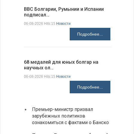
ВВС Болгарии, Румынии и Испании
Gallup: 
подписал…
также и…
06-08-2026 Hits:15
Новости
06-08-2026 H
Подробнее...
68 медалей для юных болгар на
Ледокол 
научных ол…
пришварт
06-08-2026 Hits:15
Новости
06-08-2026 H
Подробнее...
Премьер-министр призвал
Замес
зарубежных политиков
неофи
ознакомиться с фактами о Банско
На КП