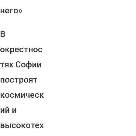
него»
В
окрестнос
тях Софии
построят
космическ
ий и
высокотех