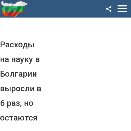
Facebook
Google+
Twitter
Расходы
YouTube
на науку в
Instagram
Болгарии
LinkedIn
выросли в
VK
6 раз, но
OK
остаются