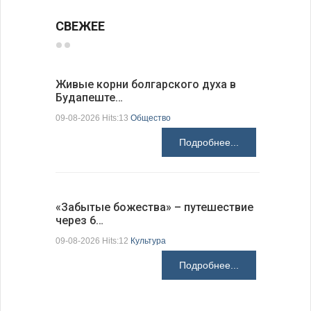
СВЕЖЕЕ
Живые корни болгарского духа в
Письма в
Будапеште…
09-08-2026 H
09-08-2026 Hits:13
Общество
Подробнее...
Аисты го
«Забытые божества» – путешествие
края
через 6…
09-08-2026 H
09-08-2026 Hits:12
Культура
Подробнее...