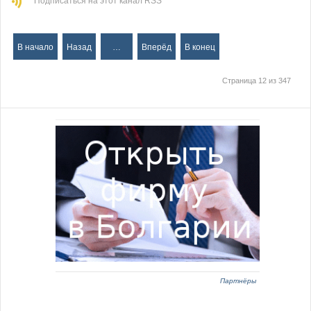
Подписаться на этот канал RSS
В начало
Назад
…
Вперёд
В конец
Страница 12 из 347
Партнёры