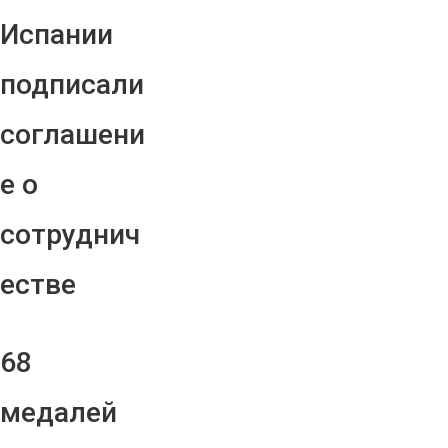
Испании
подписали
соглашени
е о
сотруднич
естве
68
медалей