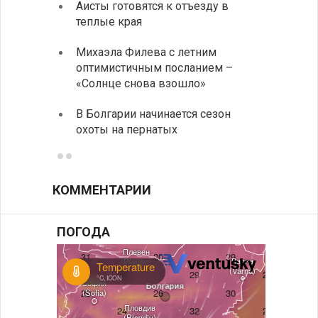
Аисты готовятся к отъезду в
Новые
теплые края
средс
Михаэла Филева с летним
Горна
оптимистичным посланием –
Оряхо
«Солнце снова взошло»
предл
музее
В Болгарии начинается сезон
охоты на пернатых
Предс
КОММЕНТАРИИ
ПОГОДА