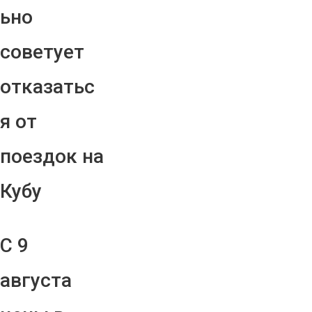
ьно
советует
отказатьс
я от
поездок на
Кубу
С 9
августа