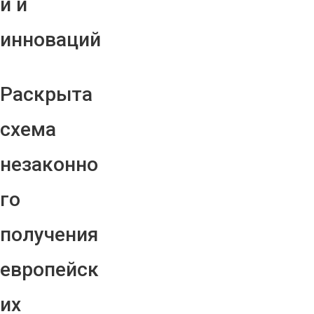
й и
инноваций
Раскрыта
схема
незаконно
го
получения
европейск
их