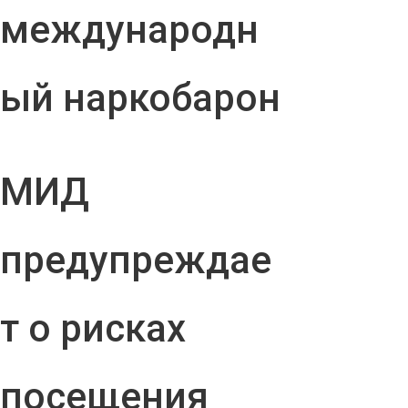
международн
ый наркобарон
МИД
предупреждае
т о рисках
посещения