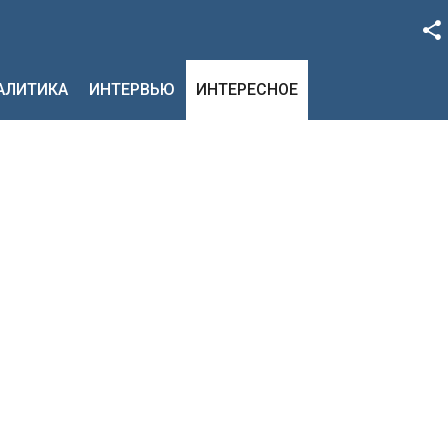
Facebook
НАЛИТИКА
ИНТЕРВЬЮ
ИНТЕРЕСНОЕ
Google+
Twitter
YouTube
Instagram
LinkedIn
VK
OK