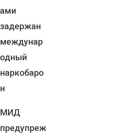
ами
задержан
междунар
одный
наркобаро
н
МИД
предупреж