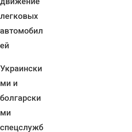
движение
легковых
автомобил
ей
Украински
ми и
болгарски
ми
спецслужб