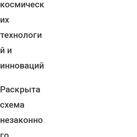
космическ
их
технологи
й и
инноваций
Раскрыта
схема
незаконно
го