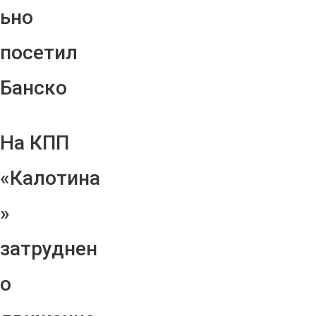
ьно
посетил
Банско
На КПП
«Калотина
»
затруднен
о