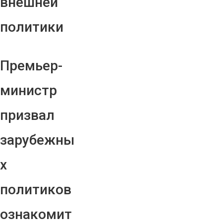
внешней
политики
Премьер-
министр
призвал
зарубежны
х
политиков
ознакомит