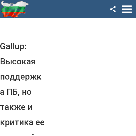
Facebook
Google+
Twitter
Gallup:
YouTube
Высокая
Instagram
поддержк
LinkedIn
а ПБ, но
VK
также и
OK
критика ее