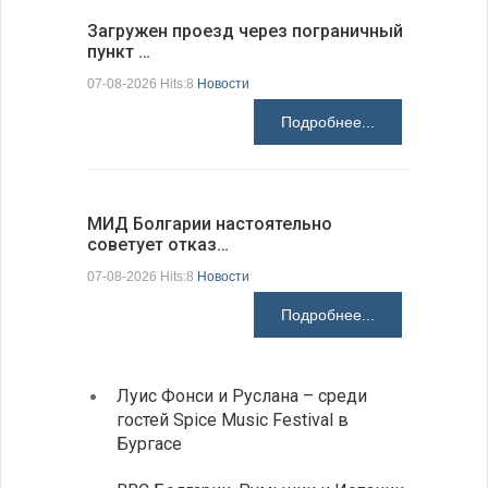
Загружен проезд через пограничный
С 9 авгус
пункт …
оповещ…
07-08-2026 Hits:8
Новости
07-08-2026 H
Подробнее...
МИД Болгарии настоятельно
JUDOWN W
советует отказ…
проходи
07-08-2026 Hits:8
Новости
07-08-2026 H
Подробнее...
Луис Фонси и Руслана – среди
Gallu
гостей Spice Music Festival в
также
Бургасе
полит