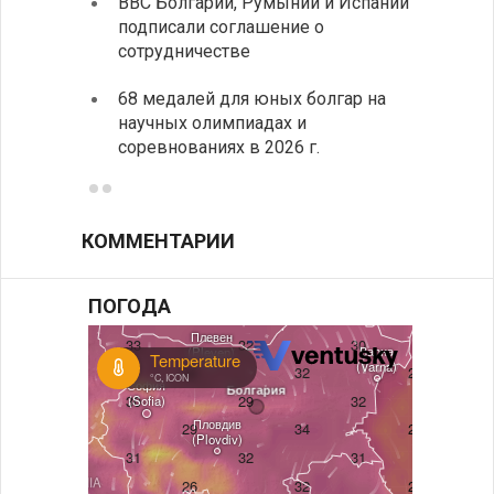
ВВС Болгарии, Румынии и Испании
Ледок
подписали соглашение о
пришв
сотрудничестве
свои 
68 медалей для юных болгар на
Премь
научных олимпиадах и
заруб
соревнованиях в 2026 г.
ознак
КОММЕНТАРИИ
ПОГОДА