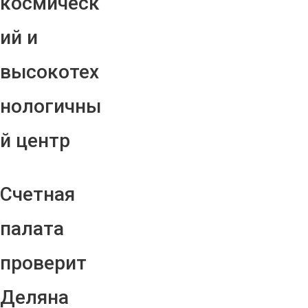
космическ
ий и
высокотех
нологичны
й центр
Счетная
палата
проверит
Деляна