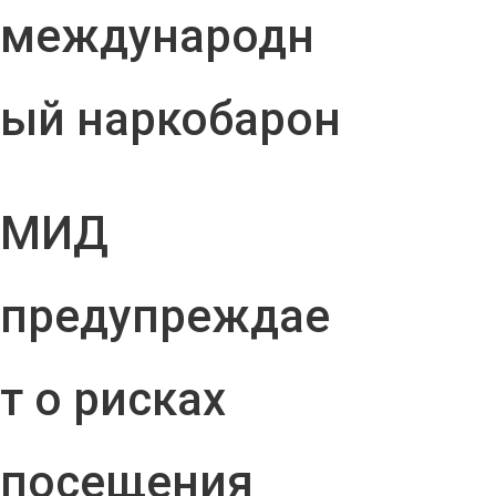
международн
ый наркобарон
МИД
предупреждае
т о рисках
посещения