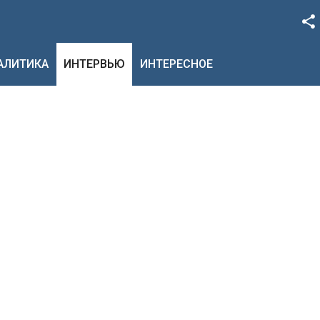
Facebook
НАЛИТИКА
ИНТЕРВЬЮ
ИНТЕРЕСНОЕ
Google+
Twitter
YouTube
Instagram
LinkedIn
VK
OK