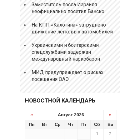
Заместитель посла Израиля
неофициально посетил Банско
На КПП «Калотина» затруднено
движение легковых автомобилей
Украинскими и болгарскими
спецслужбами задержан
международный наркобарон
МИД предупреждает о рисках
посещения ОАЭ
НОВОСТНОЙ КАЛЕНДАРЬ
«
Август 2026
»
Пн
Вт
Ср
Чт
Пт
Сб
Вс
1
2