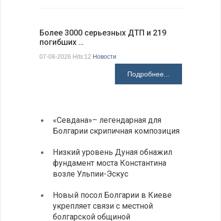
Более 3000 серьезных ДТП и 219
погибших …
Первые 1
электроп
07-08-2026 Hits:12
Новости
07-08-2026 H
Подробнее...
«Севдана»– легендарная для
ИАБЗ 
Болгарии скрипичная композиция
своих
Низкий уровень Дуная обнажил
Легко
фундамент моста Константина
в фин
возле Ульпии-Эскус
Расхо
Новый посол Болгарии в Киеве
вырос
укрепляет связи с местной
средн
болгарской общиной