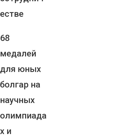
естве
68
медалей
для юных
болгар на
научных
олимпиада
х и