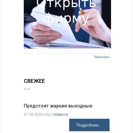
Партнёры
СВЕЖЕЕ
Предстоят жаркие выходные
Добрич в
Болгарии
07-08-2026 Hits:2
Новости
07-08-2026 H
Подробнее...