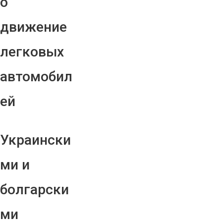
о
движение
легковых
автомобил
ей
Украински
ми и
болгарски
ми