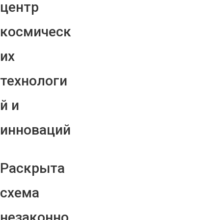
центр
космическ
их
технологи
й и
инноваций
Раскрыта
схема
незаконно