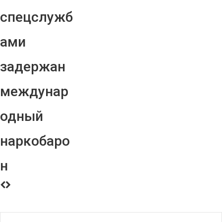
спецслужб
ами
задержан
междунар
одный
наркобаро
н