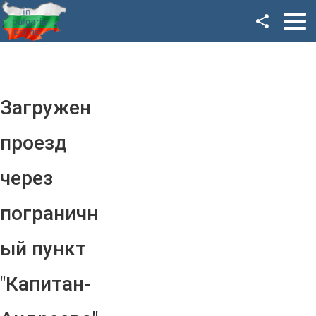
Facebook
Google+
Twitter
Загружен
YouTube
проезд
Instagram
через
LinkedIn
пограничн
VK
ый пункт
OK
"Капитан-