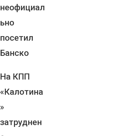
неофициал
ьно
посетил
Банско
На КПП
«Калотина
»
затруднен