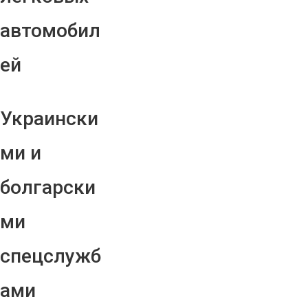
автомобил
ей
Украински
ми и
болгарски
ми
спецслужб
ами