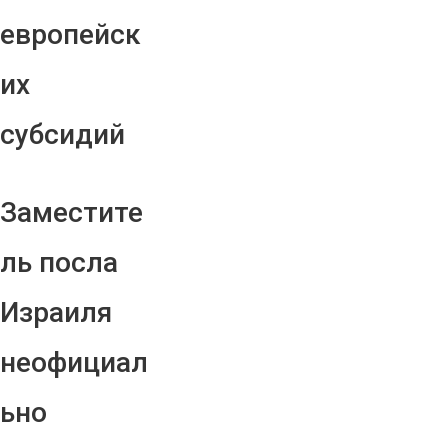
европейск
их
субсидий
Заместите
ль посла
Израиля
неофициал
ьно