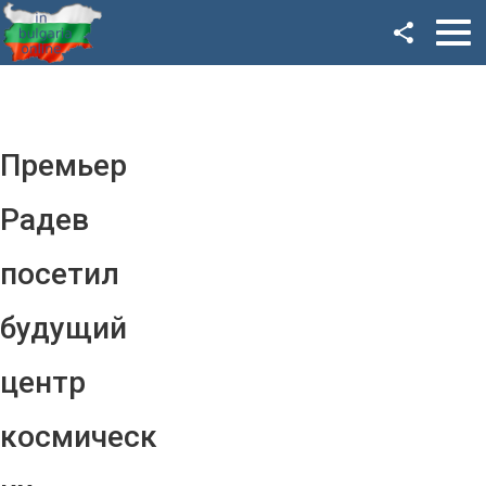
Facebook
Google+
Twitter
Премьер
YouTube
Радев
Instagram
посетил
LinkedIn
будущий
VK
центр
OK
космическ