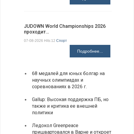
JUDOWN World Championships 2026
ВВС Болг
проходит…
подписа
07-08-2026 Hits:12
Спорт
06-08-2026 H
Подробнее...
68 медалей для юных болгар на
Премь
научных олимпиадах и
заруб
соревнованиях в 2026 г.
ознак
Gallup: Высокая поддержка ПБ, но
Премь
также и критика ее внешней
центр
политики
иннов
Ледокол Greenpeace
Раскр
пришвартовался в Варне и откроет
получ