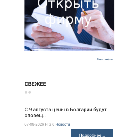
Партнёры
СВЕЖЕЕ
С 9 августа цены в Болгарии будут
Луис Фон
оповещ…
Spic…
07-08-2026 Hits:6
Новости
07-08-2026 H
Подробнее...