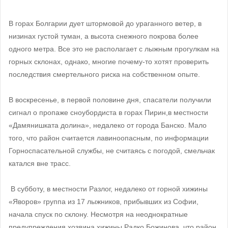
В горах Болгарии дует штормовой до ураганного ветер, в
низинах густой туман, а высота снежного покрова более
одного метра. Все это не располагает с лыжным прогулкам на
горных склонах, однако, многие почему-то хотят проверить
последствия смертельного риска на собственном опыте.
В воскресенье, в первой половине дня, спасатели получили
сигнал о пропаже сноубордиста в горах Пирин,в местности
«Дамянишката долина», недалеко от города Банско. Мало
того, что район считается лавиноопасным, по информации
Горноспасательной службы, не считаясь с погодой, смельчак
катался вне трасс.
В субботу, в местности Разлог, недалеко от горной хижины
«Яворов» группа из 17 лыжников, прибывших из Софии,
начала спуск по склону. Несмотря на неоднократные
предупреждения хозяина хижины Радко Божинова, что район