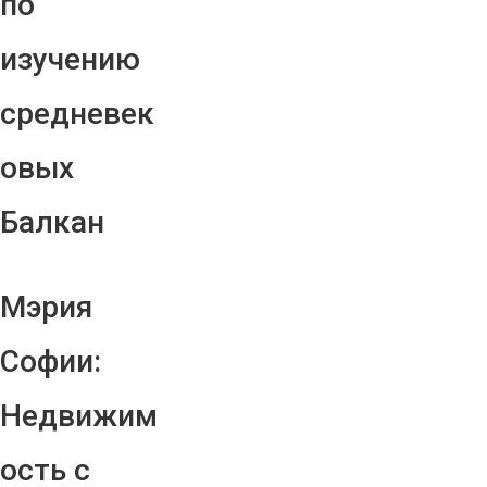
по
изучению
средневек
овых
Балкан
Мэрия
Софии:
Недвижим
ость с