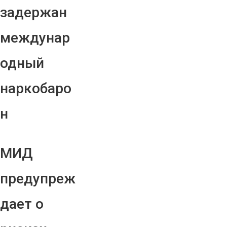
задержан
междунар
одный
наркобаро
н
МИД
предупреж
дает о