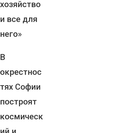
хозяйство
и все для
него»
В
окрестнос
тях Софии
построят
космическ
ий и