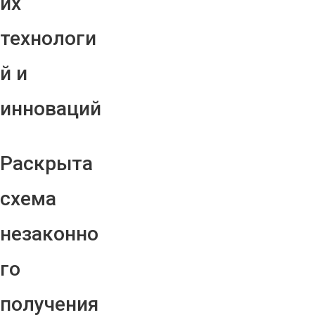
их
технологи
й и
инноваций
Раскрыта
схема
незаконно
го
получения