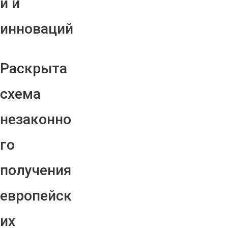
й и
инноваций
Раскрыта
схема
незаконно
го
получения
европейск
их