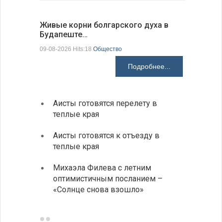
Живые корни болгарского духа в
Письма в
Будапеште…
09-08-2026 H
09-08-2026 Hits:18
Общество
Подробнее...
Аисты готовятся перелету в
В Бол
теплые края
охоты
Аисты готовятся к отъезду в
Новые
теплые края
средс
Михаэла Филева с летним
Горна
оптимистичным посланием –
Оряхо
«Солнце снова взошло»
предл
музее