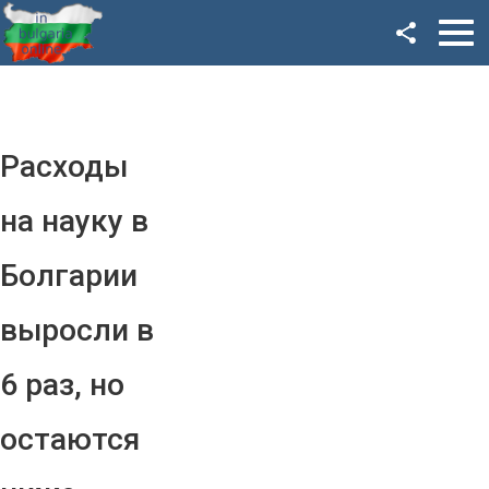
Facebook
Google+
Twitter
Расходы
YouTube
на науку в
Instagram
Болгарии
LinkedIn
выросли в
VK
6 раз, но
OK
остаются