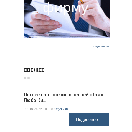
Партнёры
СВЕЖЕЕ
Летнее настроение с песней «Там»
«Забытые
Любо Ки…
через 6…
09-08-2026 Hits:70
Музыка
09-08-2026 H
Подробнее...