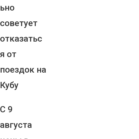
ьно
советует
отказатьс
я от
поездок на
Кубу
С 9
августа