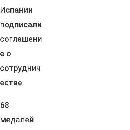
Испании
подписали
соглашени
е о
сотруднич
естве
68
медалей