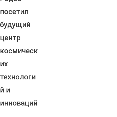
посетил
будущий
центр
космическ
их
технологи
й и
инноваций