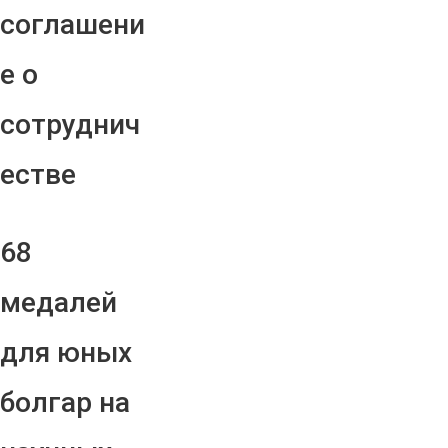
соглашени
е о
сотруднич
естве
68
медалей
для юных
болгар на