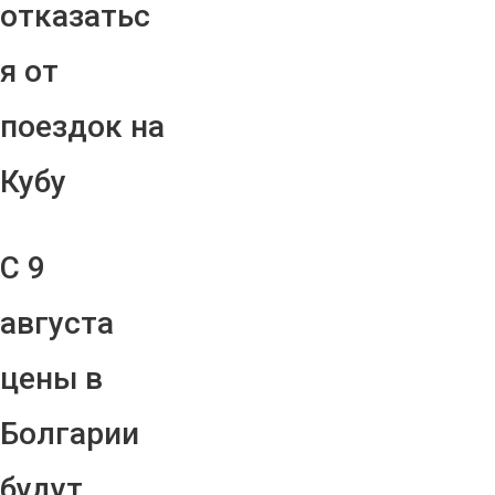
отказатьс
я от
поездок на
Кубу
С 9
августа
цены в
Болгарии
будут