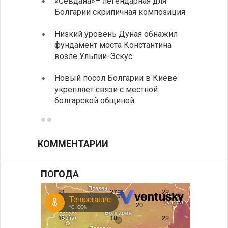
«Севдана»– легендарная для
ИАБЗ 
Болгарии скрипичная композиция
своих
Низкий уровень Дуная обнажил
Легко
фундамент моста Константина
в фин
возле Ульпии-Эскус
Расхо
Новый посол Болгарии в Киеве
вырос
укрепляет связи с местной
средн
болгарской общиной
КОММЕНТАРИИ
ПОГОДА