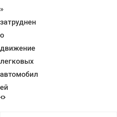
»
затруднен
о
движение
легковых
автомобил
ей