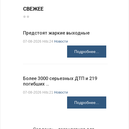
СВЕЖЕЕ
Предстоят жаркие выходные
Добрич в
Болгарии
07-08-2026 Hits:24
Новости
07-08-2026 H
Подробнее...
Более 3000 серьезных ДТП и 219
погибших …
Первые 1
электроп
07-08-2026 Hits:21
Новости
07-08-2026 H
Подробнее...