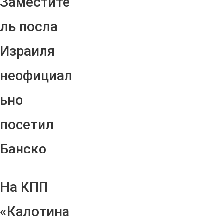
Заместите
ль посла
Израиля
неофициал
ьно
посетил
Банско
На КПП
«Калотина