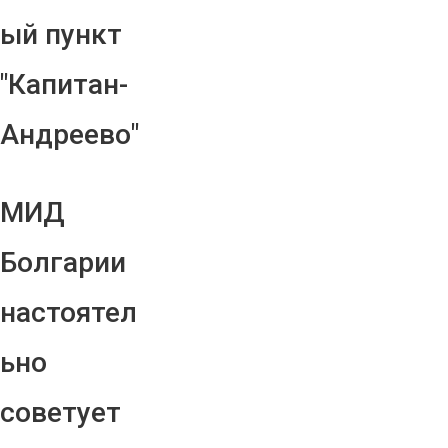
ый пункт
"Капитан-
Андреево"
МИД
Болгарии
настоятел
ьно
советует