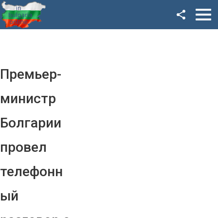
Facebook
Google+
Twitter
Премьер-
YouTube
министр
Instagram
Болгарии
LinkedIn
провел
VK
телефонн
OK
ый