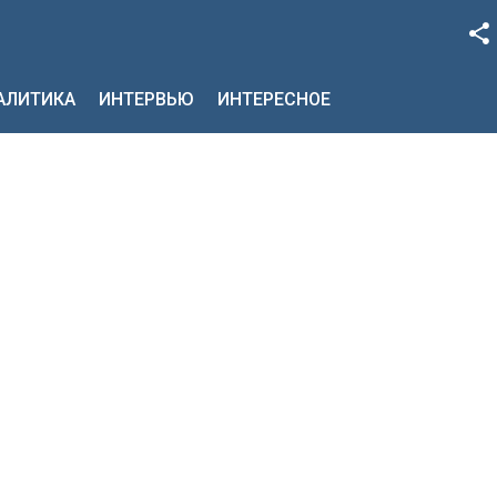
Facebook
НАЛИТИКА
ИНТЕРВЬЮ
ИНТЕРЕСНОЕ
Google+
Twitter
YouTube
Instagram
LinkedIn
VK
OK