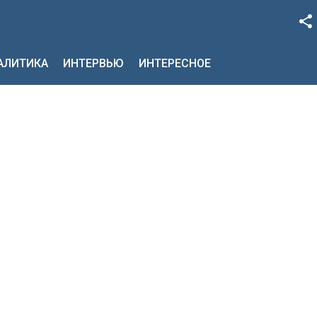
Facebook
НАЛИТИКА
ИНТЕРВЬЮ
ИНТЕРЕСНОЕ
Google+
Twitter
YouTube
Instagram
LinkedIn
VK
OK