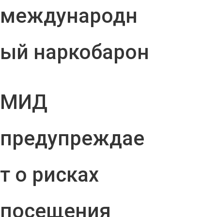
международн
ый наркобарон
МИД
предупреждае
т о рисках
посещения