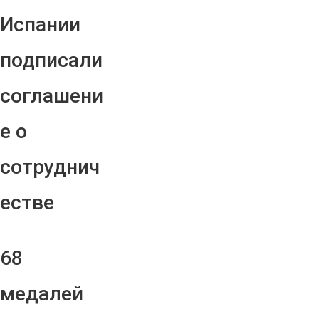
Испании
подписали
соглашени
е о
сотруднич
естве
68
медалей