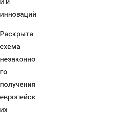
й и
инноваций
Раскрыта
схема
незаконно
го
получения
европейск
их