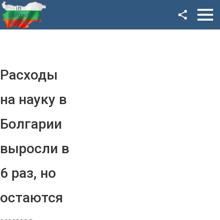
Facebook
Google+
Twitter
Расходы
YouTube
на науку в
Instagram
Болгарии
LinkedIn
выросли в
VK
6 раз, но
OK
остаются