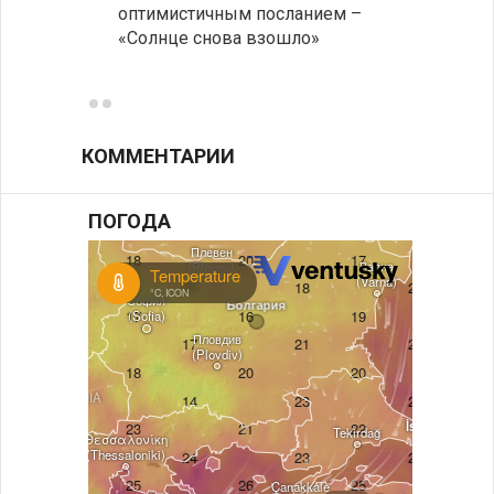
оптимистичным посланием –
Оряхо
«Солнце снова взошло»
предл
музее
КОММЕНТАРИИ
ПОГОДА