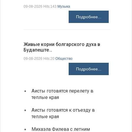
09-08-2026 Hits:143
Музыка
09-08-2026 H
Подробнее...
Живые корни болгарского духа в
Письма в
Будапеште…
09-08-2026 H
09-08-2026 Hits:20
Общество
Подробнее...
Аисты готовятся перелету в
В Бол
теплые края
охоты
Аисты готовятся к отъезду в
Новые
теплые края
средс
Михаэла Филева с летним
Горна