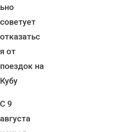
ьно
советует
отказатьс
я от
поездок на
Кубу
С 9
августа