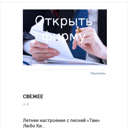
Партнёры
СВЕЖЕЕ
Летнее настроение с песней «Там»
«Забытые
Любо Ки…
через 6…