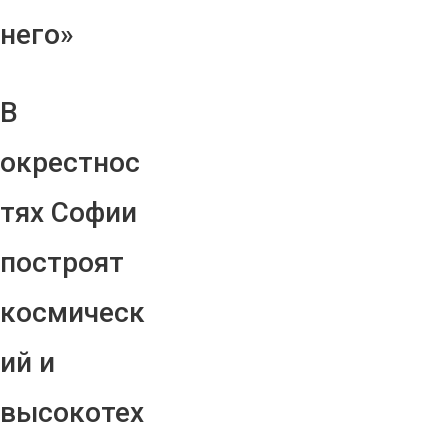
него»
В
окрестнос
тях Софии
построят
космическ
ий и
высокотех