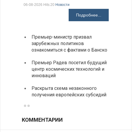
06-08-2026 Hits:20
Новости
06-08-2026 H
Подробнее...
Премьер-министр призвал
Замес
зарубежных политиков
неофи
ознакомиться с фактами о Банско
На КП
Премьер Радев посетил будущий
движе
центр космических технологий и
Украи
инноваций
спецс
Раскрыта схема незаконного
между
получения европейских субсидий
КОММЕНТАРИИ