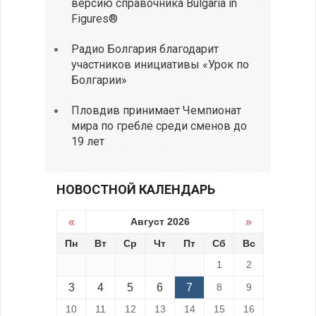
версию справочника Bulgaria in
Figures®
Радио Болгария благодарит
участников инициативы «Урок по
Болгарии»
Пловдив принимает Чемпионат
мира по гребле среди сменов до
19 лет
НОВОСТНОЙ КАЛЕНДАРЬ
«
Август 2026
»
Пн
Вт
Ср
Чт
Пт
Сб
Вс
1
2
3
4
5
6
7
8
9
10
11
12
13
14
15
16