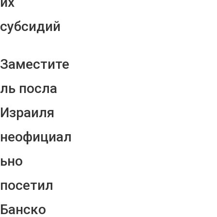
их
субсидий
Заместите
ль посла
Израиля
неофициал
ьно
посетил
Банско