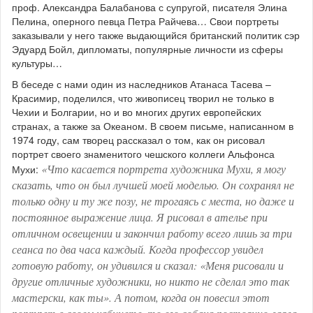
проф. Александра Балабанова с супругой, писателя Элина
Пелина, оперного певца Петра Райчева… Свои портреты
заказывали у него также выдающийся британский политик сэр
Эдуард Бойл, дипломаты, популярные личности из сферы
культуры…
В беседе с нами один из наследников Атанаса Тасева –
Красимир, поделился, что живописец творил не только в
Чехии и Болгарии, но и во многих других европейских
странах, а также за Океаном. В своем письме, написанном в
1974 году, сам творец рассказал о том, как он рисовал
портрет своего знаменитого чешского коллеги Альфонса
«Что касается портрета художника Мухи, я могу
Мухи:
сказать, что он был лучшей моей моделью. Он сохранял не
только одну и ту же позу, не трогаясь с места, но даже и
постоянное выражение лица. Я рисовал в ателье при
отличном освещении и закончил работу всего лишь за три
сеанса по два часа каждый. Когда профессор увидел
готовую работу, он удивился и сказал: «Меня рисовали и
другие отличные художники, но никто не сделал это так
мастерски, как ты». А потом, когда он повесил этот