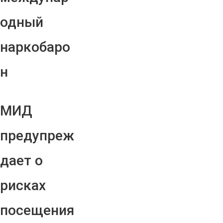
одный
наркобаро
н
МИД
предупреж
дает о
рисках
посещения