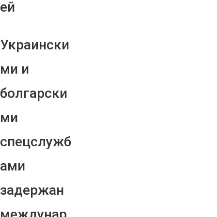
ей
Украински
ми и
болгарски
ми
спецслужб
ами
задержан
междунар