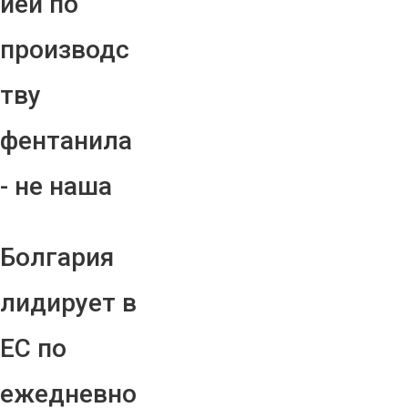
ией по
производс
тву
фентанила
- не наша
Болгария
лидирует в
ЕС по
ежедневно