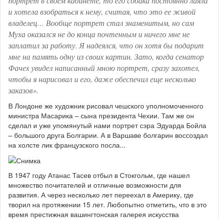
портрет в своем кабинете, то его собака постоянно лаяла
и хотела взобраться к нему, считая, что это ее живой
владелец… Вообще портрет стал знаменитым, но сам
Муха оказался не до конца почтенным и ничего мне не
заплатил за работу. Я надеялся, что он хотя бы подарит
мне на память одну из своих картин. Зато, когда сенатор
Фачех увидел написанный мною портрет, сразу захотел,
чтобы я нарисовал и его, даже обеспечил еще несколько
заказов».
В Лондоне же художник рисовал чешского уполномоченного
министра Масарика – сына президента Чехии. Там же он
сделал и уже упомянутый нами портрет сэра Эдуарда Бойла
– большого друга Болгарии. А в Варшаве болгарин воссоздал
на холсте лик французского посла...
В 1947 году Атанас Тасев отбыл в Стокгольм, где нашел
множество почитателей и отличные возможности для
развития. А через несколько лет переехал в Америку, где
творил на протяжении 15 лет. Любопытно отметить, что в это
время престижная вашингтонская галерея искусства