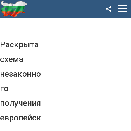
Facebook
Google+
Twitter
Раскрыта
YouTube
схема
Instagram
незаконно
LinkedIn
го
VK
получения
OK
европейск