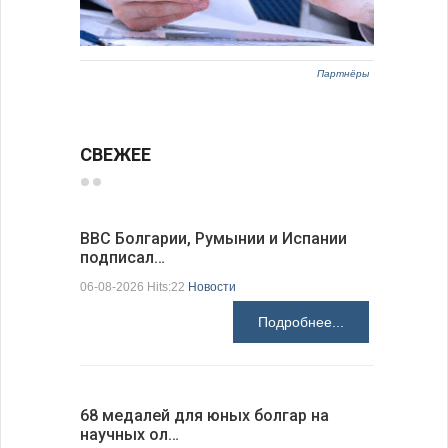
Партнёры
СВЕЖЕЕ
ВВС Болгарии, Румынии и Испании
Gallup: 
подписал…
также и…
06-08-2026 Hits:22
Новости
06-08-2026 H
Подробнее...
68 медалей для юных болгар на
Ледокол 
научных ол…
пришварт