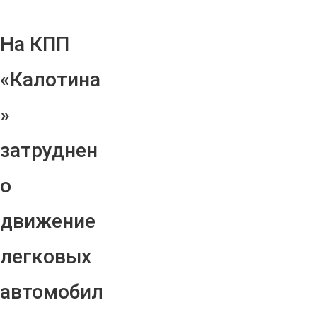
На КПП
«Калотина
»
затруднен
о
движение
легковых
автомобил