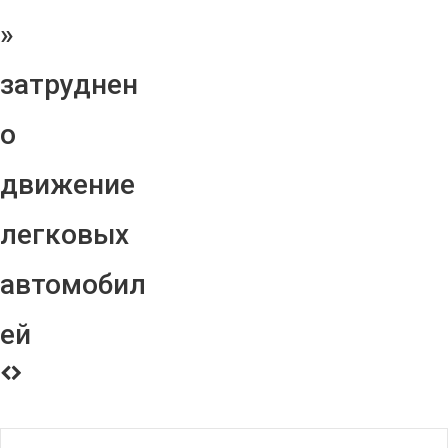
»
затруднен
о
движение
легковых
автомобил
ей