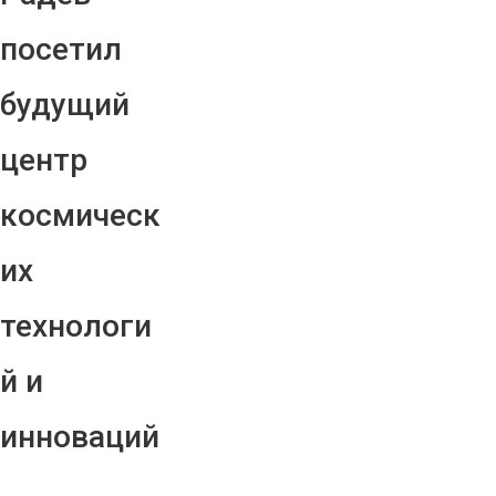
посетил
будущий
центр
космическ
их
технологи
й и
инноваций