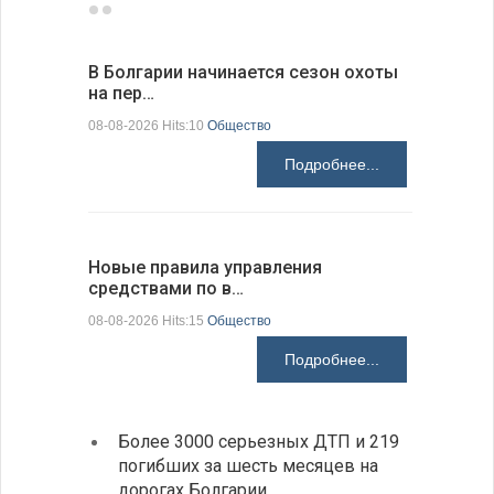
В Болгарии начинается сезон охоты
Горна-Ор
на пер…
предла…
08-08-2026 Hits:10
Общество
08-08-2026 H
Подробнее...
Новые правила управления
Предстоя
средствами по в…
07-08-2026 H
08-08-2026 Hits:15
Общество
Подробнее...
Более 3000 серьезных ДТП и 219
«Севд
погибших за шесть месяцев на
Болга
дорогах Болгарии