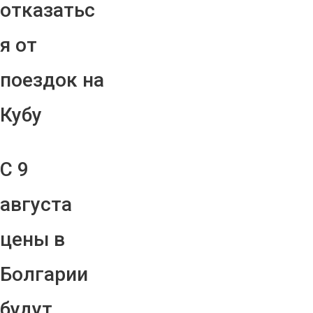
отказатьс
я от
поездок на
Кубу
С 9
августа
цены в
Болгарии
будут