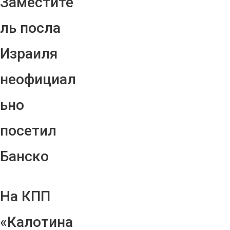
Заместите
ль посла
Израиля
неофициал
ьно
посетил
Банско
На КПП
«Калотина