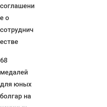
соглашени
е о
сотруднич
естве
68
медалей
для юных
болгар на