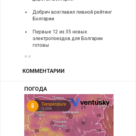
Низки
Добрич возглавил пивной рейтинг
фунда
Болгарии
возле
Первые 12 из 35 новых
Новый
электропоездов для Болгарии
укреп
готовы
болга
КОММЕНТАРИИ
ПОГОДА