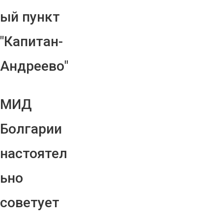
ый пункт
"Капитан-
Андреево"
МИД
Болгарии
настоятел
ьно
советует