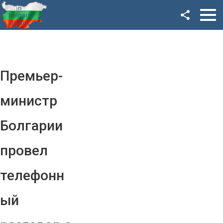
Facebook
Google+
Twitter
Премьер-
YouTube
министр
Instagram
Болгарии
LinkedIn
провел
VK
телефонн
OK
ый