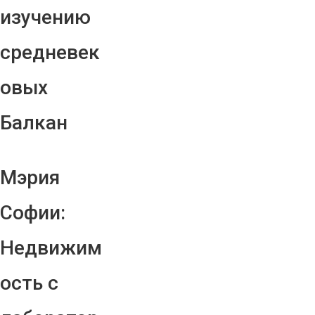
изучению
средневек
овых
Балкан
Мэрия
Софии:
Недвижим
ость с