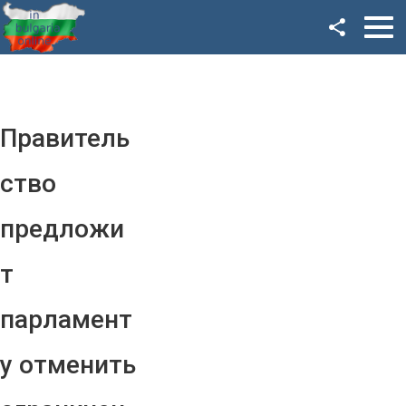
Facebook
Google+
Twitter
Правитель
YouTube
ство
Instagram
предложи
LinkedIn
т
VK
парламент
OK
у отменить