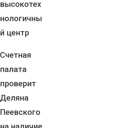
высокотех
нологичны
й центр
Счетная
палата
проверит
Деляна
Пеевского
на наличие