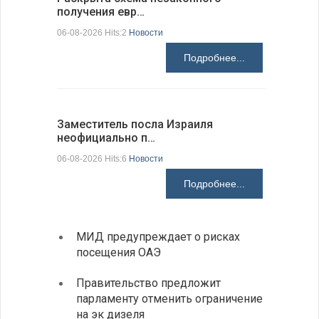
получения евр…
движение
06-08-2026 Hits:2
Новости
06-08-2026 H
Подробнее...
Заместитель посла Израиля
Украинск
неофициально п…
спецслу
06-08-2026 Hits:6
Новости
06-08-2026 H
Подробнее...
МИД предупреждает о рисках
В Доб
посещения ОАЭ
выста
все д
Правительство предложит
парламенту отменить ограничение
Отмеч
на эк дизеля
Госпо