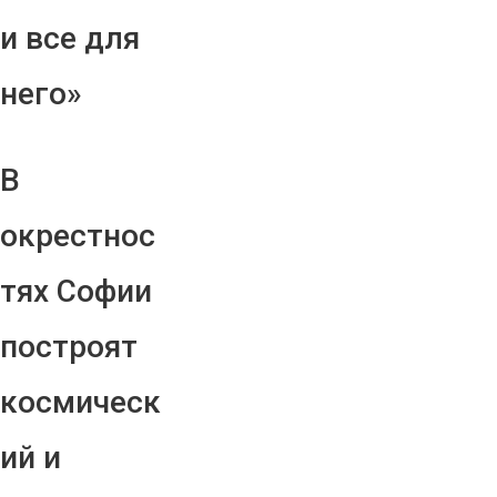
и все для
него»
В
окрестнос
тях Софии
построят
космическ
ий и