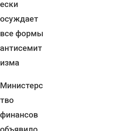
ески
осуждает
все формы
антисемит
изма
Министерс
тво
финансов
объявило