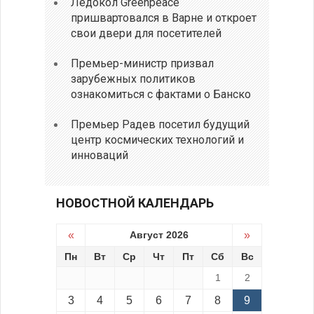
Ледокол Greenpeace
пришвартовался в Варне и откроет
свои двери для посетителей
Премьер-министр призвал
зарубежных политиков
ознакомиться с фактами о Банско
Премьер Радев посетил будущий
центр космических технологий и
инноваций
НОВОСТНОЙ КАЛЕНДАРЬ
«
Август 2026
»
Пн
Вт
Ср
Чт
Пт
Сб
Вс
1
2
3
4
5
6
7
8
9