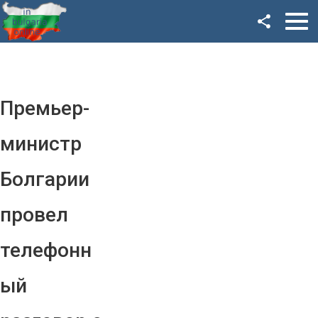
Facebook
Google+
Twitter
Премьер-
YouTube
министр
Instagram
Болгарии
LinkedIn
провел
VK
телефонн
OK
ый