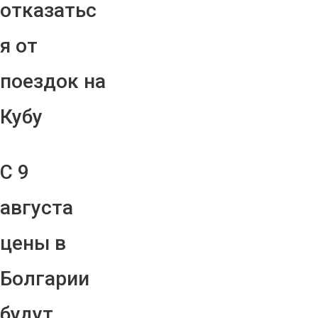
отказатьс
я от
поездок на
Кубу
С 9
августа
цены в
Болгарии
будут