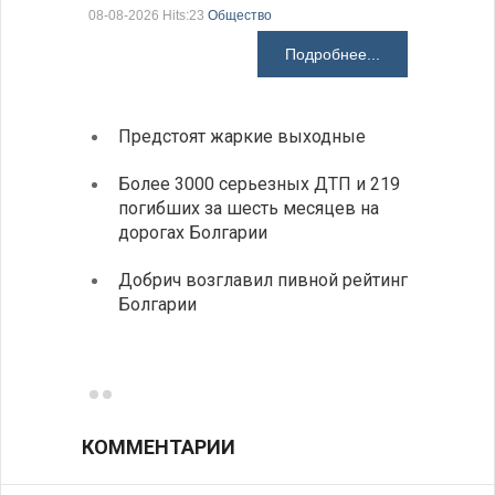
08-08-2026 Hits:23
Общество
08-08-2026 H
Подробнее...
Предстоят жаркие выходные
Первы
элект
Более 3000 серьезных ДТП и 219
готов
погибших за шесть месяцев на
дорогах Болгарии
«Севд
Болга
Добрич возглавил пивной рейтинг
Болгарии
Низки
фунда
возле
КОММЕНТАРИИ