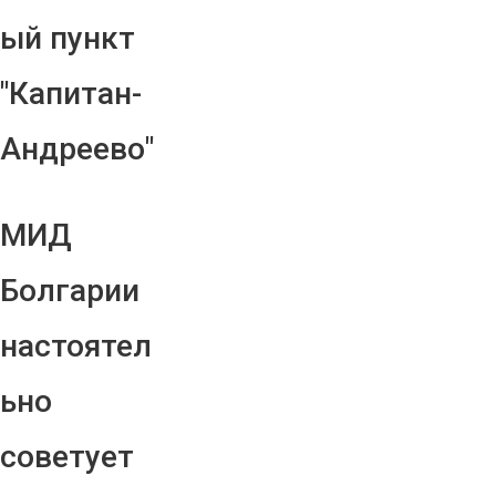
ый пункт
"Капитан-
Андреево"
МИД
Болгарии
настоятел
ьно
советует