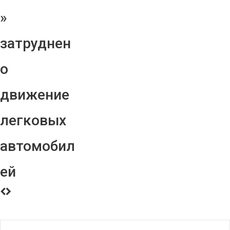
»
затруднен
о
движение
легковых
автомобил
ей