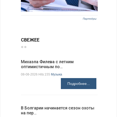
Партнёры
СВЕЖЕЕ
Михаэла Филева с летним
Новые пр
оптимистичным по…
средства
08-08-2026 Hits:155
Музыка
08-08-2026 H
Подробнее...
В Болгарии начинается сезон охоты
Горна-Ор
на пер…
предла…