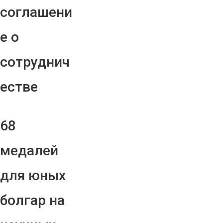
соглашени
е о
сотруднич
естве
68
медалей
для юных
болгар на