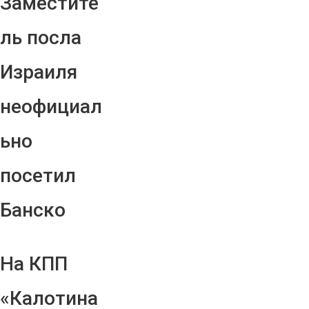
Заместите
ль посла
Израиля
неофициал
ьно
посетил
Банско
На КПП
«Калотина