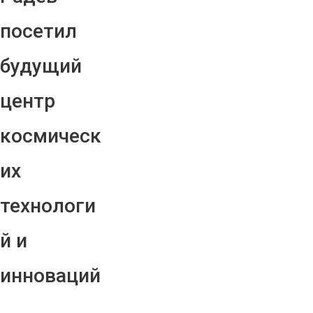
посетил
будущий
центр
космическ
их
технологи
й и
инноваций