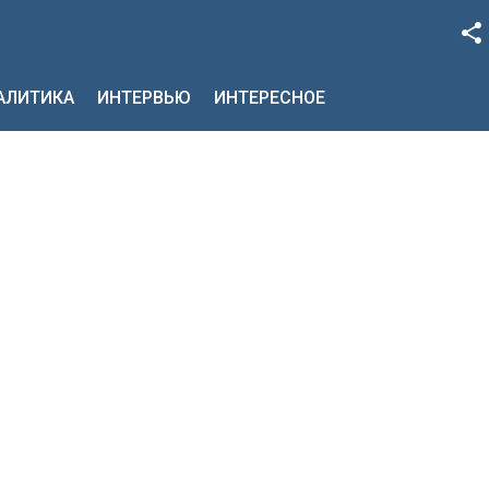
Facebook
НАЛИТИКА
ИНТЕРВЬЮ
ИНТЕРЕСНОЕ
Google+
Twitter
YouTube
Instagram
LinkedIn
VK
OK