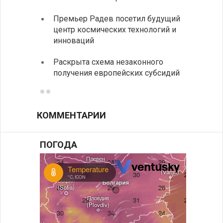
На КП
Премьер Радев посетил будущий
движе
центр космических технологий и
Украи
инноваций
спецс
Раскрыта схема незаконного
между
получения европейских субсидий
КОММЕНТАРИИ
ПОГОДА