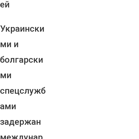
ей
Украински
ми и
болгарски
ми
спецслужб
ами
задержан
междунар