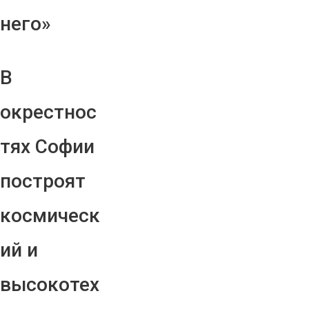
него»
В
окрестнос
тях Софии
построят
космическ
ий и
высокотех