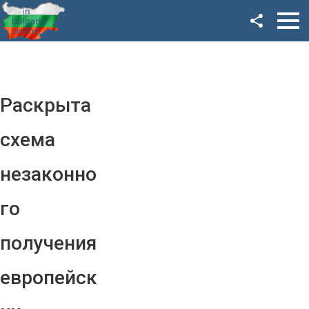
Facebook
Google+
Twitter
Раскрыта
YouTube
схема
Instagram
незаконно
LinkedIn
го
VK
получения
OK
европейск