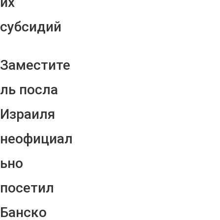
их
субсидий
Заместите
ль посла
Израиля
неофициал
ьно
посетил
Банско