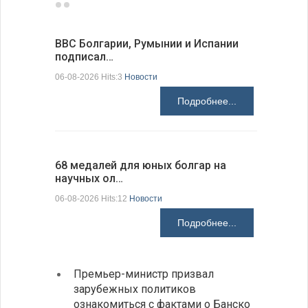
ВВС Болгарии, Румынии и Испании
Gallup: 
подписал…
также и…
06-08-2026 Hits:3
Новости
06-08-2026 H
Подробнее...
68 медалей для юных болгар на
Ледокол 
научных ол…
пришварт
06-08-2026 Hits:12
Новости
06-08-2026 H
Подробнее...
Премьер-министр призвал
Замес
зарубежных политиков
неофи
ознакомиться с фактами о Банско