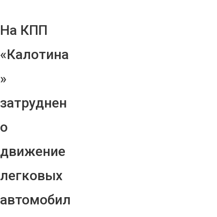
На КПП
«Калотина
»
затруднен
о
движение
легковых
автомобил