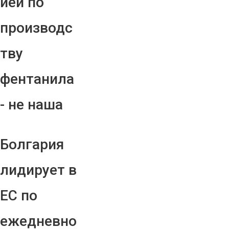
ией по
производс
тву
фентанила
- не наша
Болгария
лидирует в
ЕС по
ежедневно