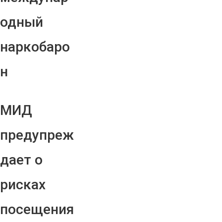
одный
наркобаро
н
МИД
предупреж
дает о
рисках
посещения