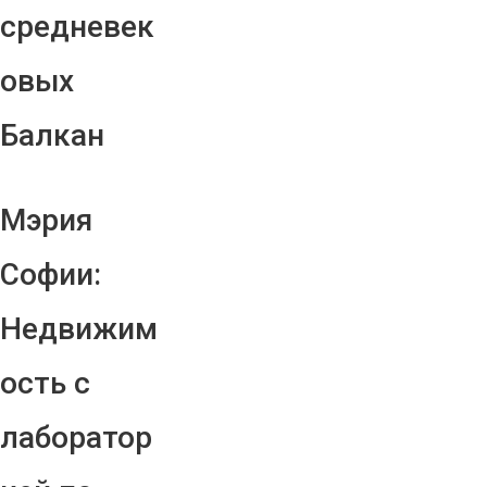
средневек
овых
Балкан
Мэрия
Софии:
Недвижим
ость с
лаборатор