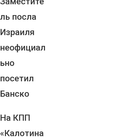
Заместите
ль посла
Израиля
неофициал
ьно
посетил
Банско
На КПП
«Калотина