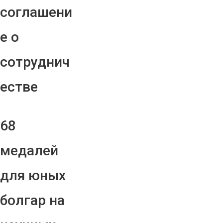
соглашени
е о
сотруднич
естве
68
медалей
для юных
болгар на