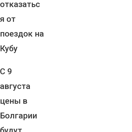
отказатьс
я от
поездок на
Кубу
С 9
августа
цены в
Болгарии
будут