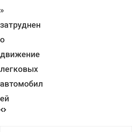
»
затруднен
о
движение
легковых
автомобил
ей