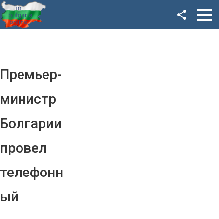
Facebook
Google+
Twitter
Премьер-
YouTube
министр
Instagram
Болгарии
LinkedIn
провел
VK
телефонн
OK
ый