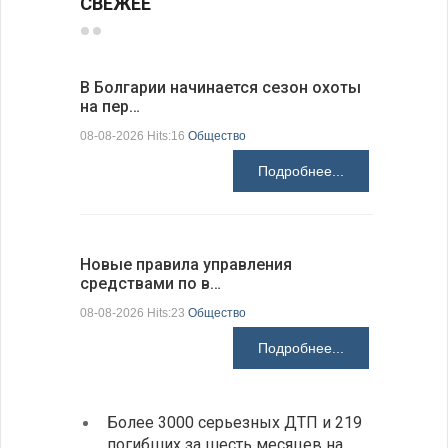
СВЕЖЕЕ
В Болгарии начинается сезон охоты
Горна-Ор
на пер…
предла…
08-08-2026 Hits:16
Общество
08-08-2026 H
Подробнее...
Новые правила управления
Предстоя
средствами по в…
07-08-2026 H
08-08-2026 Hits:23
Общество
Подробнее...
Более 3000 серьезных ДТП и 219
«Севд
погибших за шесть месяцев на
Болга