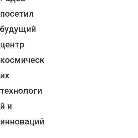
посетил
будущий
центр
космическ
их
технологи
й и
инноваций