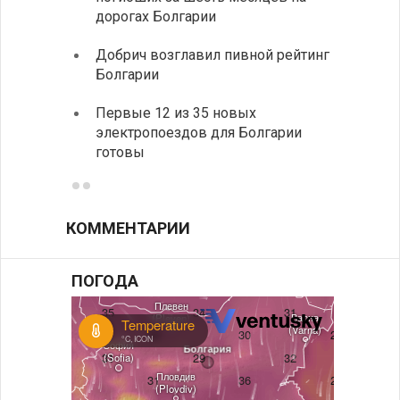
дорогах Болгарии
Низки
Добрич возглавил пивной рейтинг
фунда
Болгарии
возле
Первые 12 из 35 новых
Новый
электропоездов для Болгарии
укреп
готовы
болга
КОММЕНТАРИИ
ПОГОДА