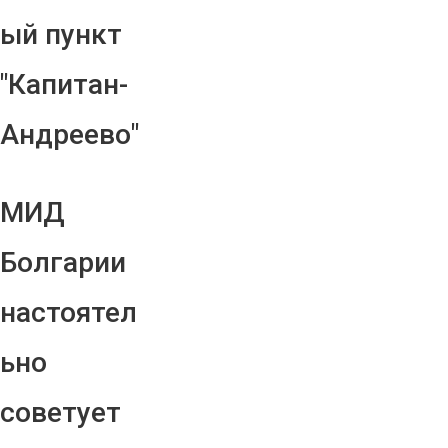
ый пункт
"Капитан-
Андреево"
МИД
Болгарии
настоятел
ьно
советует