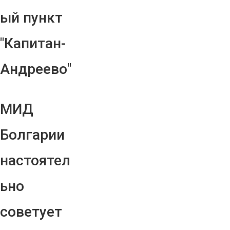
ый пункт
"Капитан-
Андреево"
МИД
Болгарии
настоятел
ьно
советует