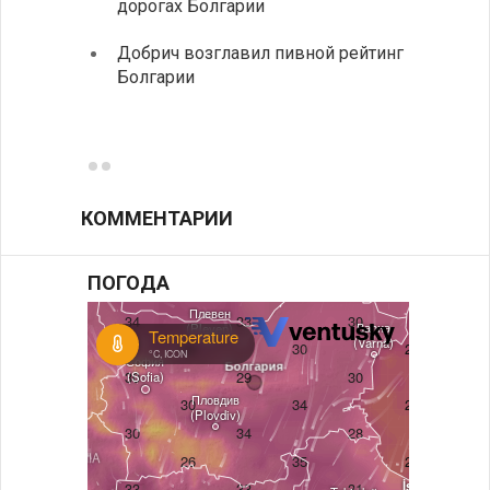
дорогах Болгарии
«Севд
Болга
Добрич возглавил пивной рейтинг
Болгарии
Низки
фунда
возле
КОММЕНТАРИИ
ПОГОДА