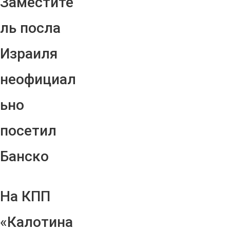
Заместите
ль посла
Израиля
неофициал
ьно
посетил
Банско
На КПП
«Калотина