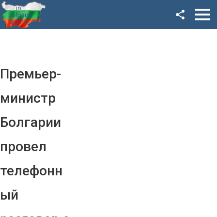
Facebook
Google+
Twitter
Премьер-
YouTube
министр
Instagram
Болгарии
LinkedIn
провел
VK
телефонн
OK
ый