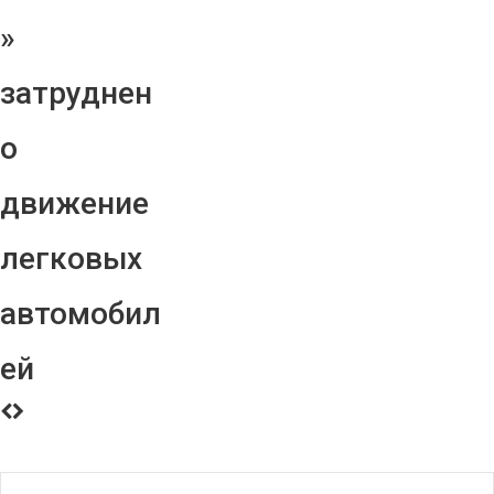
»
затруднен
о
движение
легковых
автомобил
ей