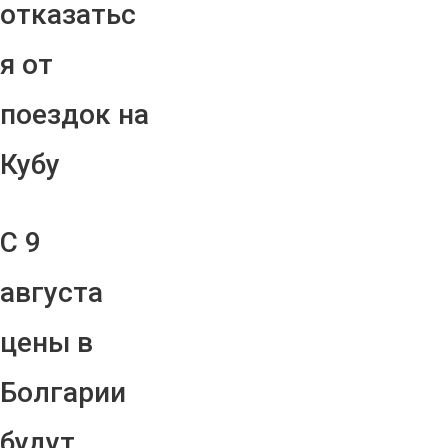
отказатьс
я от
поездок на
Кубу
С 9
августа
цены в
Болгарии
будут