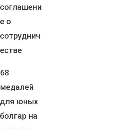
соглашени
е о
сотруднич
естве
68
медалей
для юных
болгар на