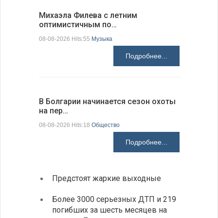
Михаэла Филева с летним
Новые пр
оптимистичным по…
средства
08-08-2026 Hits:55
Музыка
08-08-2026 H
Подробнее...
В Болгарии начинается сезон охоты
Горна-Ор
на пер…
предла…
08-08-2026 Hits:18
Общество
08-08-2026 H
Подробнее...
Предстоят жаркие выходные
Первы
элект
Более 3000 серьезных ДТП и 219
готов
погибших за шесть месяцев на