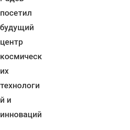
посетил
будущий
центр
космическ
их
технологи
й и
инноваций