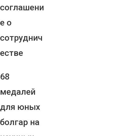
соглашени
е о
сотруднич
естве
68
медалей
для юных
болгар на