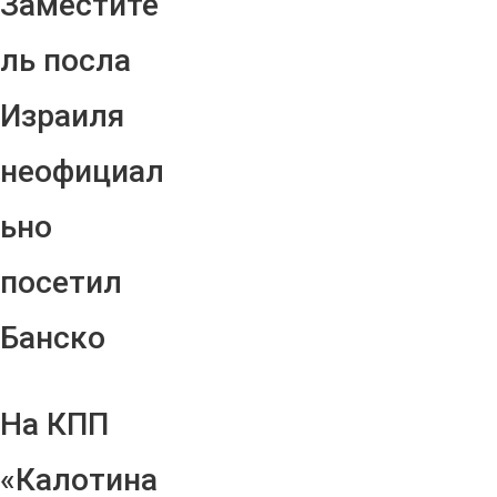
Заместите
ль посла
Израиля
неофициал
ьно
посетил
Банско
На КПП
«Калотина