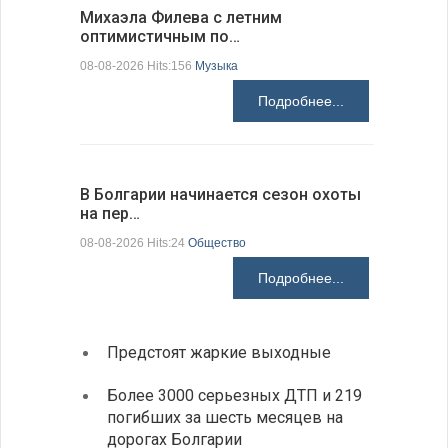
Михаэла Филева с летним
Новые пр
оптимистичным по…
средства
08-08-2026 Hits:156
Музыка
08-08-2026 H
Подробнее...
В Болгарии начинается сезон охоты
Горна-Ор
на пер…
предла…
08-08-2026 Hits:24
Общество
08-08-2026 H
Подробнее...
Предстоят жаркие выходные
Первы
элект
Более 3000 серьезных ДТП и 219
готов
погибших за шесть месяцев на
дорогах Болгарии
«Севд