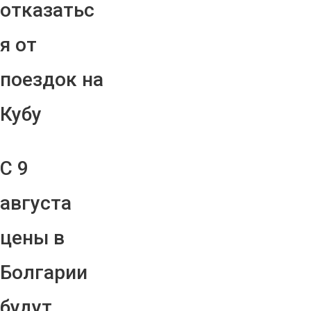
отказатьс
я от
поездок на
Кубу
С 9
августа
цены в
Болгарии
будут