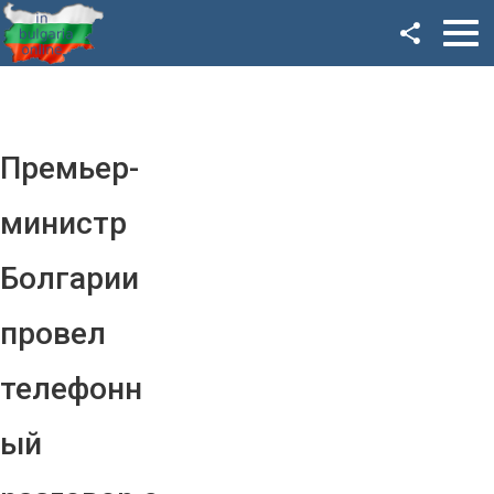
Facebook
Google+
Twitter
Премьер-
YouTube
министр
Instagram
Болгарии
LinkedIn
провел
VK
телефонн
OK
ый