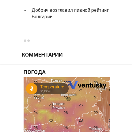
Болга
Добрич возглавил пивной рейтинг
Болгарии
Низки
фунда
возле
КОММЕНТАРИИ
ПОГОДА