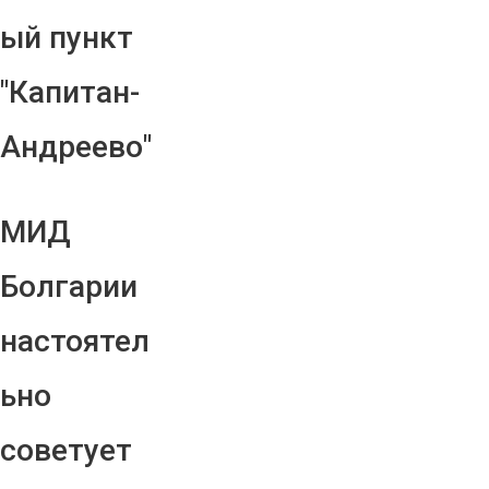
ый пункт
"Капитан-
Андреево"
МИД
Болгарии
настоятел
ьно
советует