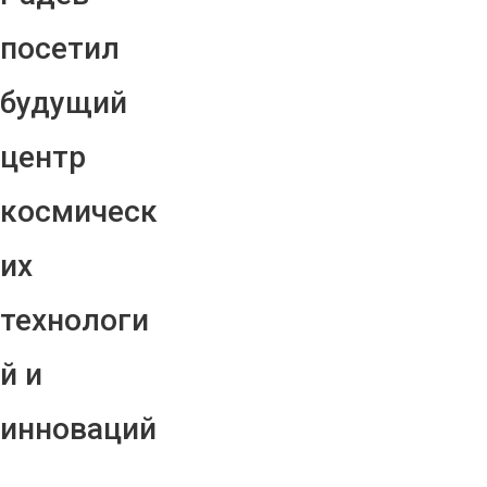
посетил
будущий
центр
космическ
их
технологи
й и
инноваций