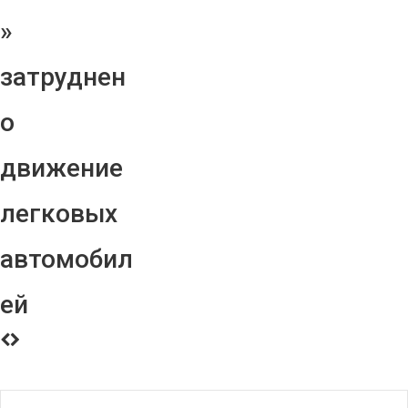
»
затруднен
о
движение
легковых
автомобил
ей