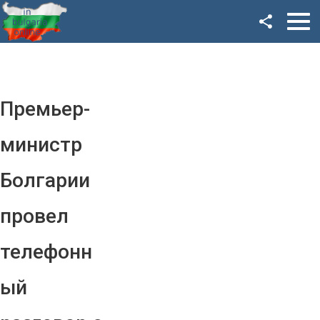
Facebook
Google+
Twitter
Премьер-
YouTube
министр
Instagram
Болгарии
LinkedIn
провел
VK
телефонн
OK
ый