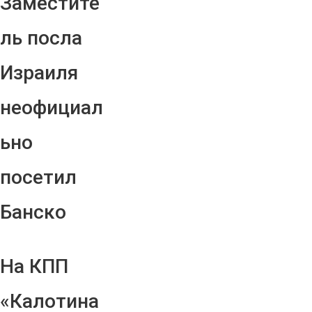
Заместите
ль посла
Израиля
неофициал
ьно
посетил
Банско
На КПП
«Калотина