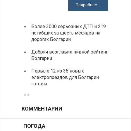
Подробнее...
Более 3000 серьезных ДТП и 219
«Севд
погибших за шесть месяцев на
Болга
дорогах Болгарии
Низки
Добрич возглавил пивной рейтинг
фунда
Болгарии
возле
Первые 12 из 35 новых
Новый
электропоездов для Болгарии
укреп
готовы
болга
КОММЕНТАРИИ
ПОГОДА