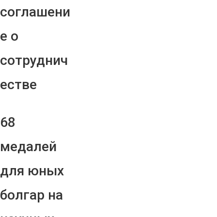
соглашени
е о
сотруднич
естве
68
медалей
для юных
болгар на