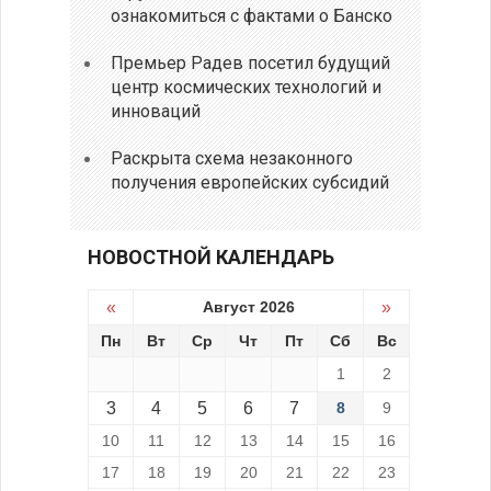
ознакомиться с фактами о Банско
Премьер Радев посетил будущий
центр космических технологий и
инноваций
Раскрыта схема незаконного
получения европейских субсидий
НОВОСТНОЙ КАЛЕНДАРЬ
«
Август 2026
»
Пн
Вт
Ср
Чт
Пт
Сб
Вс
1
2
3
4
5
6
7
8
9
10
11
12
13
14
15
16
17
18
19
20
21
22
23