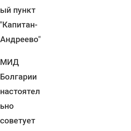
ый пункт
"Капитан-
Андреево"
МИД
Болгарии
настоятел
ьно
советует