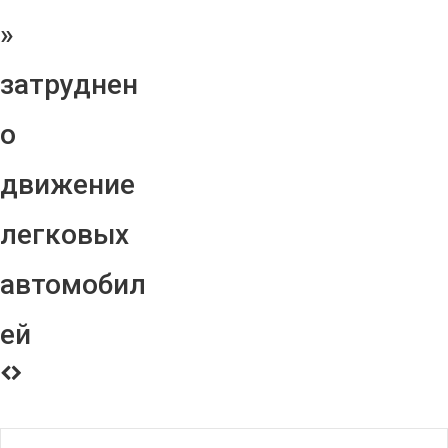
»
затруднен
о
движение
легковых
автомобил
ей