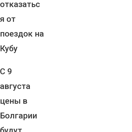
отказатьс
я от
поездок на
Кубу
С 9
августа
цены в
Болгарии
будут