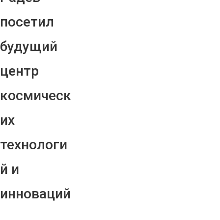
посетил
будущий
центр
космическ
их
технологи
й и
инноваций