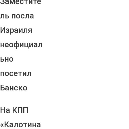
Заместите
ль посла
Израиля
неофициал
ьно
посетил
Банско
На КПП
«Калотина