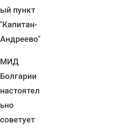
ый пункт
"Капитан-
Андреево"
МИД
Болгарии
настоятел
ьно
советует