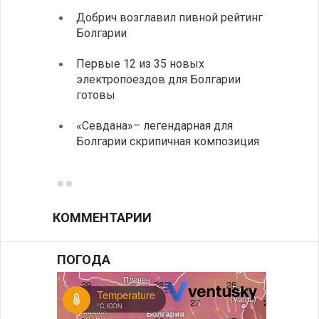
Добрич возглавил пивной рейтинг
Низки
Болгарии
фунда
возле
Первые 12 из 35 новых
электропоездов для Болгарии
Новый
готовы
укреп
болга
«Севдана»– легендарная для
Болгарии скрипичная композиция
ИАБЗ 
своих
КОММЕНТАРИИ
ПОГОДА