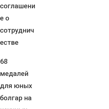
соглашени
е о
сотруднич
естве
68
медалей
для юных
болгар на