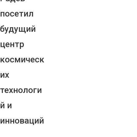
посетил
будущий
центр
космическ
их
технологи
й и
инноваций