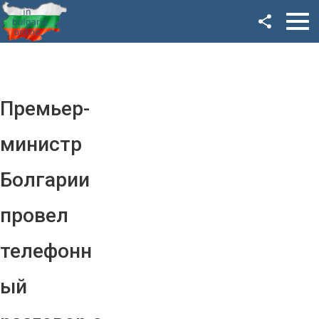
Facebook
Google+
Twitter
Премьер-
YouTube
министр
Instagram
Болгарии
LinkedIn
провел
VK
телефонн
OK
ый