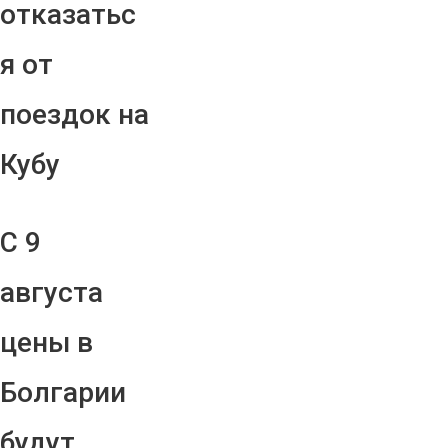
отказатьс
я от
поездок на
Кубу
С 9
августа
цены в
Болгарии
будут