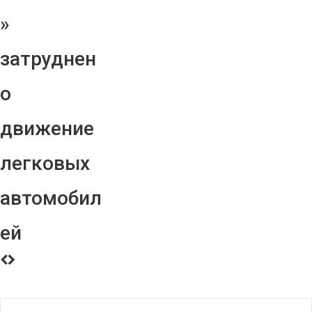
»
затруднен
о
движение
легковых
автомобил
ей