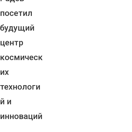
посетил
будущий
центр
космическ
их
технологи
й и
инноваций