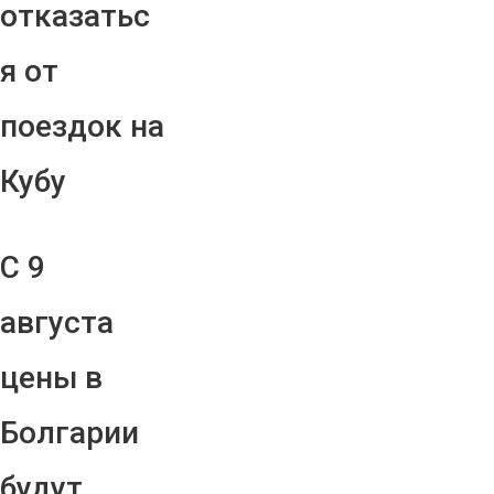
отказатьс
я от
поездок на
Кубу
С 9
августа
цены в
Болгарии
будут