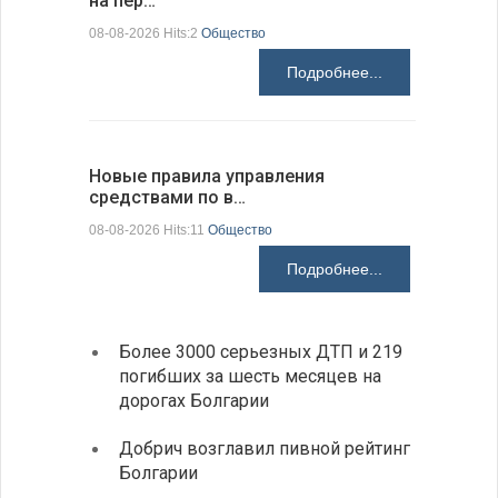
на пер…
предла…
08-08-2026 Hits:2
Общество
08-08-2026 H
Подробнее...
Новые правила управления
Предстоя
средствами по в…
07-08-2026 H
08-08-2026 Hits:11
Общество
Подробнее...
Более 3000 серьезных ДТП и 219
«Севд
погибших за шесть месяцев на
Болга
дорогах Болгарии
Низки
Добрич возглавил пивной рейтинг
фунда
Болгарии
возле