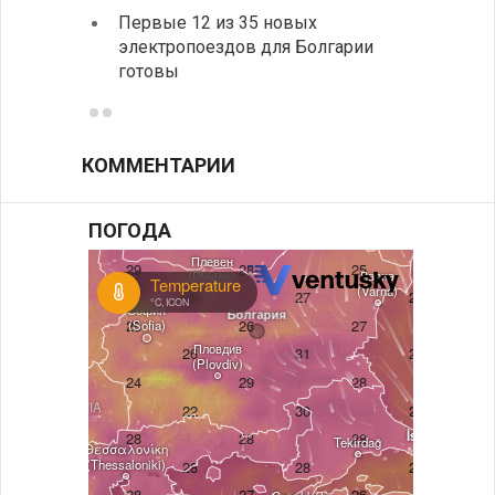
Первые 12 из 35 новых
Новый
электропоездов для Болгарии
укреп
готовы
болга
КОММЕНТАРИИ
ПОГОДА