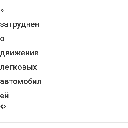
»
затруднен
о
движение
легковых
автомобил
ей