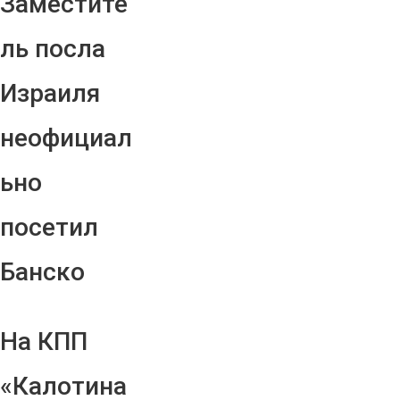
Заместите
ль посла
Израиля
неофициал
ьно
посетил
Банско
На КПП
«Калотина