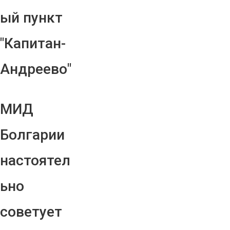
ый пункт
"Капитан-
Андреево"
МИД
Болгарии
настоятел
ьно
советует