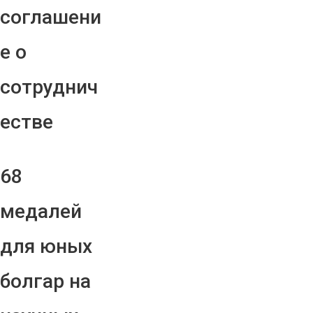
соглашени
е о
сотруднич
естве
68
медалей
для юных
болгар на