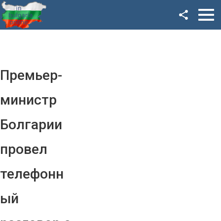
Facebook
Google+
Twitter
Премьер-
YouTube
министр
Instagram
Болгарии
LinkedIn
провел
VK
телефонн
OK
ый