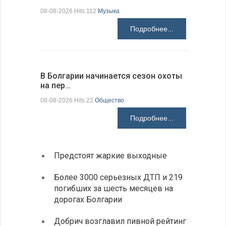
08-08-2026 Hits:112
Музыка
08-08-2026 H
Подробнее...
В Болгарии начинается сезон охоты
Горна-Ор
на пер…
предла…
08-08-2026 Hits:22
Общество
08-08-2026 H
Подробнее...
Предстоят жаркие выходные
Первы
элект
Более 3000 серьезных ДТП и 219
готов
погибших за шесть месяцев на
дорогах Болгарии
«Севд
Болга
Добрич возглавил пивной рейтинг