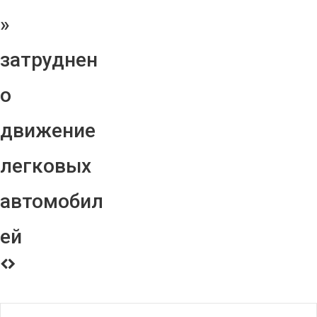
»
затруднен
о
движение
легковых
автомобил
ей