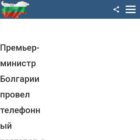
Facebook
Google+
Twitter
Премьер-
YouTube
министр
Instagram
Болгарии
LinkedIn
провел
VK
телефонн
OK
ый