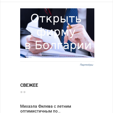
Партнёры
СВЕЖЕЕ
Михаэла Филева с летним
Новые пр
оптимистичным по…
средства