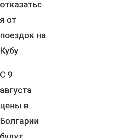
отказатьс
я от
поездок на
Кубу
С 9
августа
цены в
Болгарии
будут