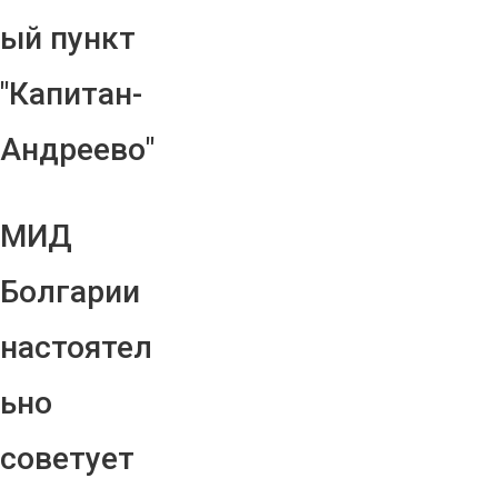
ый пункт
"Капитан-
Андреево"
МИД
Болгарии
настоятел
ьно
советует