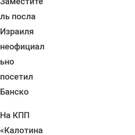
Заместите
ль посла
Израиля
неофициал
ьно
посетил
Банско
На КПП
«Калотина