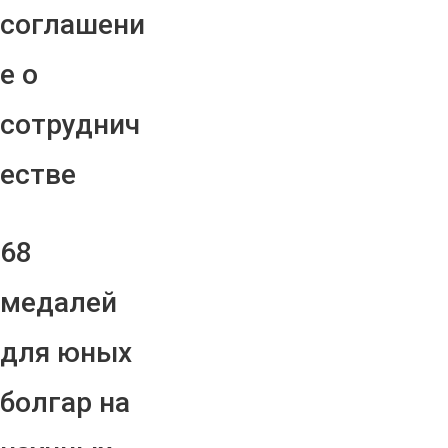
соглашени
е о
сотруднич
естве
68
медалей
для юных
болгар на