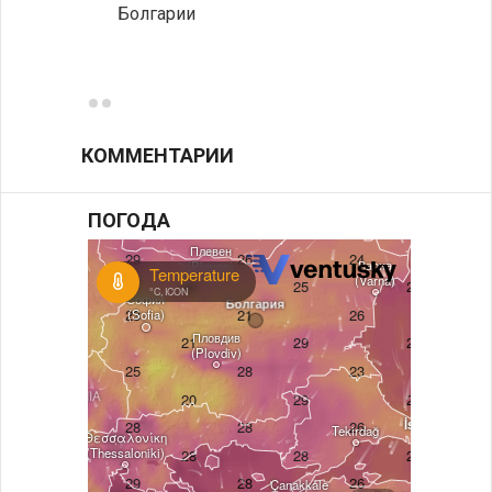
Болгарии
Низки
фунда
возле
КОММЕНТАРИИ
ПОГОДА