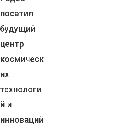
посетил
будущий
центр
космическ
их
технологи
й и
инноваций