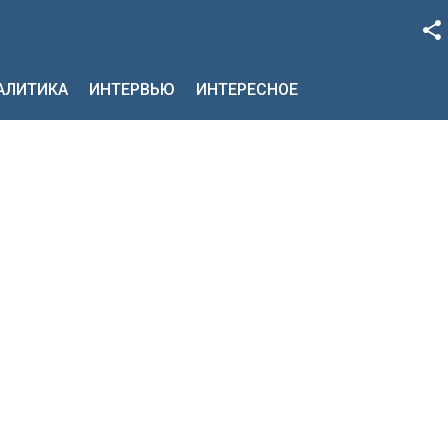
Facebook
НАЛИТИКА
ИНТЕРВЬЮ
ИНТЕРЕСНОЕ
Google+
Twitter
YouTube
Instagram
LinkedIn
VK
OK