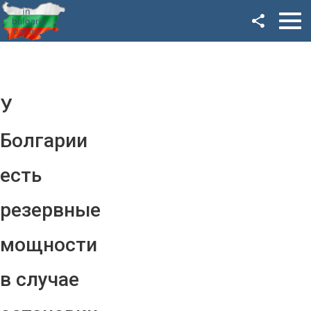
Facebook
Google+
Twitter
У
YouTube
Болгарии
Instagram
есть
LinkedIn
резервные
VK
мощности
OK
в случае