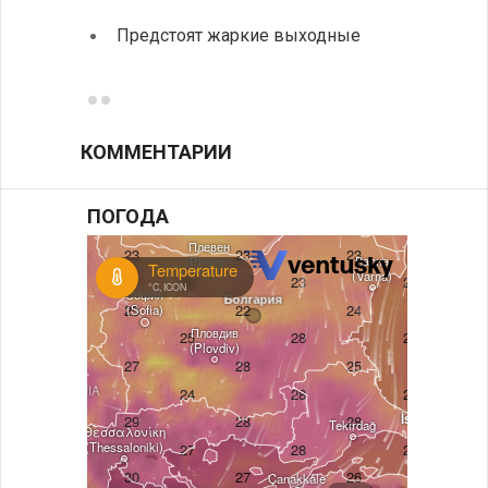
Первы
Предстоят жаркие выходные
элект
готов
КОММЕНТАРИИ
ПОГОДА