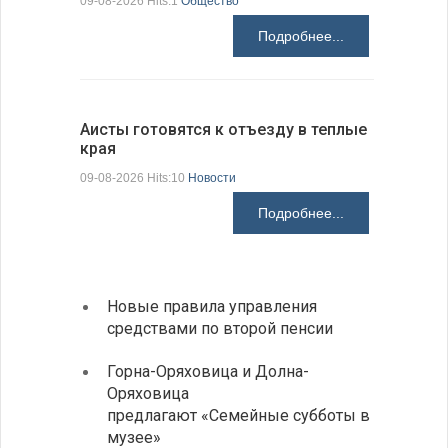
09-08-2026 Hits:1
Общество
08-08-2026 H
Подробнее...
Аисты готовятся к отъезду в теплые
края
В Болгар
на пер…
09-08-2026 Hits:10
Новости
08-08-2026 H
Подробнее...
Новые правила управления
Более
средствами по второй пенсии
погиб
дорог
Горна-Оряховица и Долна-
Оряховица
Добри
предлагают «Семейные субботы в
Болга
музее»