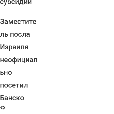
субсидий
Заместите
ль посла
Израиля
неофициал
ьно
посетил
Банско