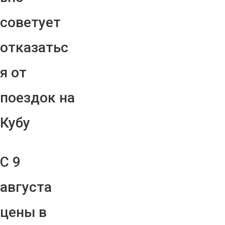
советует
отказатьс
я от
поездок на
Кубу
С 9
августа
цены в