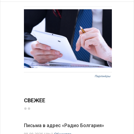
Партнёры
СВЕЖЕЕ
Письма в адрес «Радио Болгария»
Михаэла 
оптимис