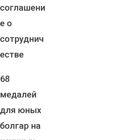
соглашени
е о
сотруднич
естве
68
медалей
для юных
болгар на