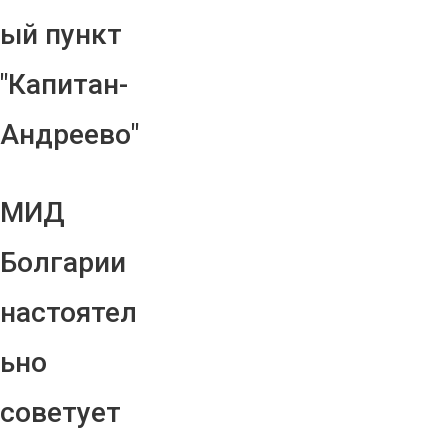
ый пункт
"Капитан-
Андреево"
МИД
Болгарии
настоятел
ьно
советует