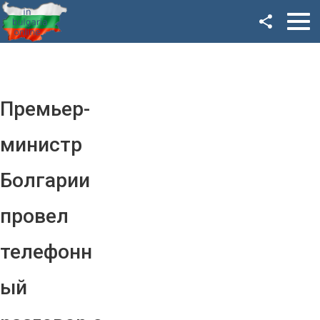
Facebook
Google+
Twitter
Премьер-
YouTube
министр
Instagram
Болгарии
LinkedIn
провел
VK
телефонн
OK
ый