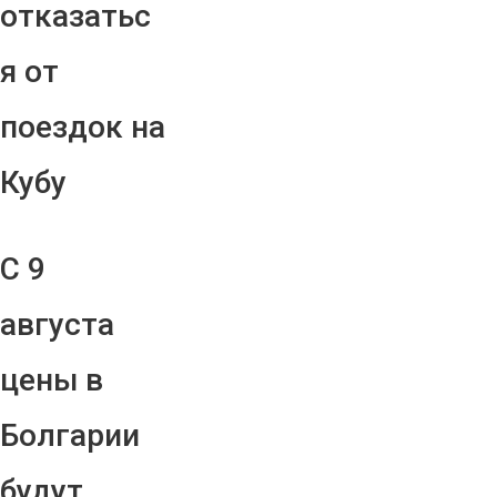
отказатьс
я от
поездок на
Кубу
С 9
августа
цены в
Болгарии
будут