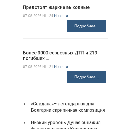
Предстоят жаркие выходные
Добрич в
Болгарии
07-08-2026 Hits:24
Новости
07-08-2026 H
Подробнее...
Более 3000 серьезных ДТП и 219
погибших …
Первые 1
электроп
07-08-2026 Hits:21
Новости
07-08-2026 H
Подробнее...
«Севдана»– легендарная для
ИАБЗ 
Болгарии скрипичная композиция
своих
Низкий уровень Дуная обнажил
Легко
фундамент моста Константина
в фин