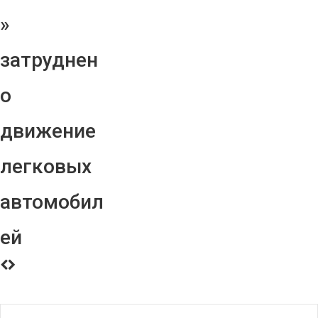
»
затруднен
о
движение
легковых
автомобил
ей