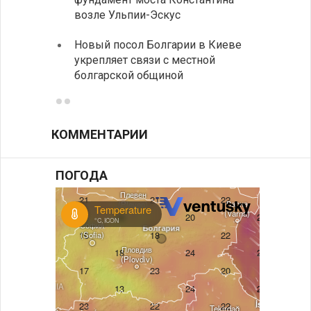
возле Ульпии-Эскус
Расхо
Новый посол Болгарии в Киеве
вырос
укрепляет связи с местной
средн
болгарской общиной
КОММЕНТАРИИ
ПОГОДА