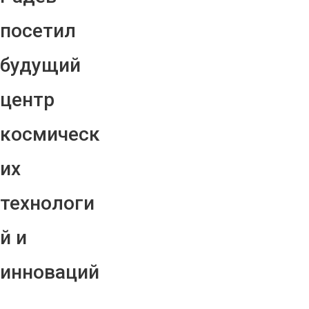
посетил
будущий
центр
космическ
их
технологи
й и
инноваций