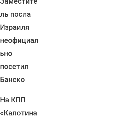
Заместите
ль посла
Израиля
неофициал
ьно
посетил
Банско
На КПП
«Калотина