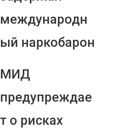
международн
ый наркобарон
МИД
предупреждае
т о рисках