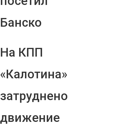
посетил
Банско
На КПП
«Калотина»
затруднено
движение