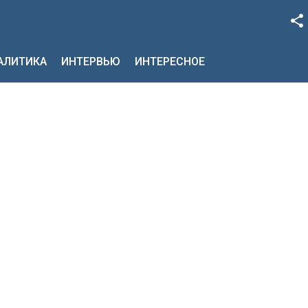
Facebook
НАЛИТИКА
ИНТЕРВЬЮ
ИНТЕРЕСНОЕ
Google+
Twitter
YouTube
Instagram
LinkedIn
VK
OK