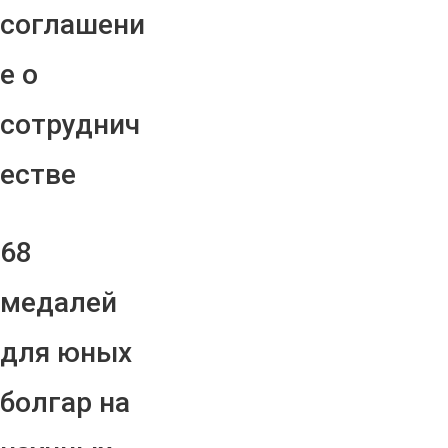
соглашени
е о
сотруднич
естве
68
медалей
для юных
болгар на