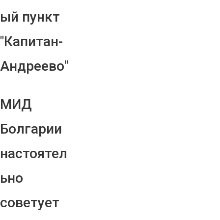
ый пункт
"Капитан-
Андреево"
МИД
Болгарии
настоятел
ьно
советует