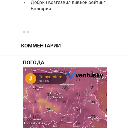
Добрич возглавил пивной рейтинг
Болгарии
Низки
фунда
возле
КОММЕНТАРИИ
ПОГОДА