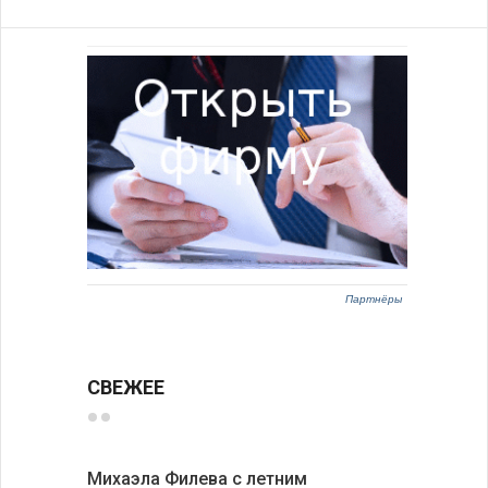
Партнёры
СВЕЖЕЕ
Михаэла Филева с летним
Новые пр