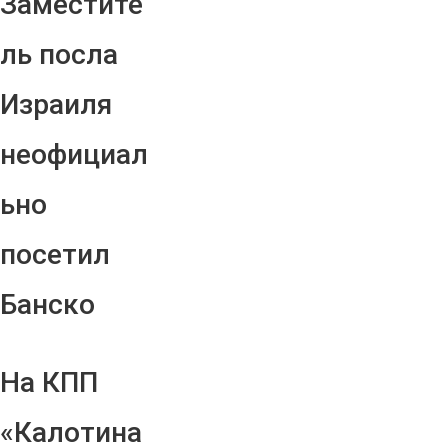
Заместите
ль посла
Израиля
неофициал
ьно
посетил
Банско
На КПП
«Калотина