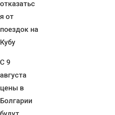
отказатьс
я от
поездок на
Кубу
С 9
августа
цены в
Болгарии
будут