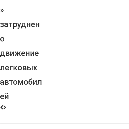
»
затруднен
о
движение
легковых
автомобил
ей