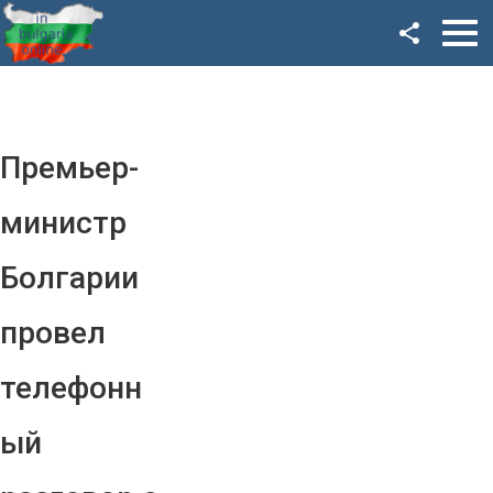
Facebook
Google+
Twitter
Премьер-
YouTube
министр
Instagram
Болгарии
LinkedIn
провел
VK
телефонн
OK
ый