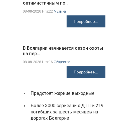
оптимистичным по…
средства
08-08-2026 Hits:22
Музыка
08-08-2026 H
Подробнее...
В Болгарии начинается сезон охоты
Горна-Ор
на пер…
предла…
08-08-2026 Hits:16
Общество
08-08-2026 H
Подробнее...
Предстоят жаркие выходные
Первы
элект
Более 3000 серьезных ДТП и 219
готов
погибших за шесть месяцев на
дорогах Болгарии
«Севд
Болга