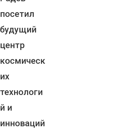
посетил
будущий
центр
космическ
их
технологи
й и
инноваций