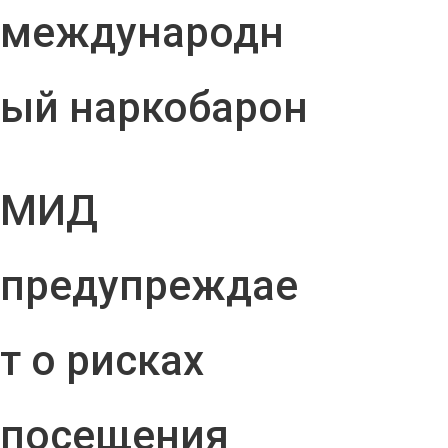
международн
ый наркобарон
МИД
предупреждае
т о рисках
посещения