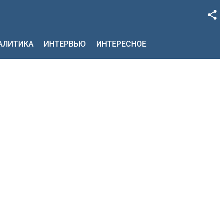
Facebook
НАЛИТИКА
ИНТЕРВЬЮ
ИНТЕРЕСНОЕ
Google+
Twitter
YouTube
Instagram
LinkedIn
VK
OK