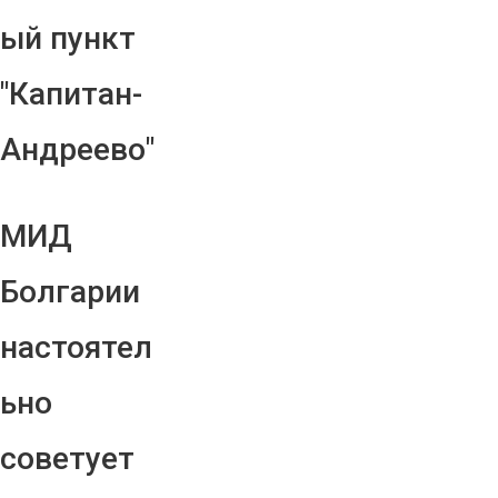
ый пункт
"Капитан-
Андреево"
МИД
Болгарии
настоятел
ьно
советует