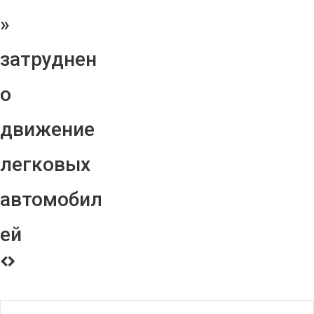
»
затруднен
о
движение
легковых
автомобил
ей