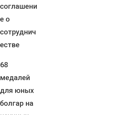
соглашени
е о
сотруднич
естве
68
медалей
для юных
болгар на