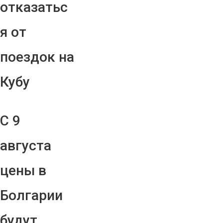
отказатьс
я от
поездок на
Кубу
С 9
августа
цены в
Болгарии
будут