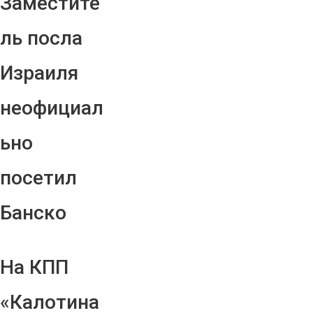
Заместите
ль посла
Израиля
неофициал
ьно
посетил
Банско
На КПП
«Калотина