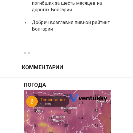
погибших за шесть месяцев на
дорогах Болгарии
«Севд
Болга
Добрич возглавил пивной рейтинг
Болгарии
Низки
фунда
возле
КОММЕНТАРИИ
ПОГОДА