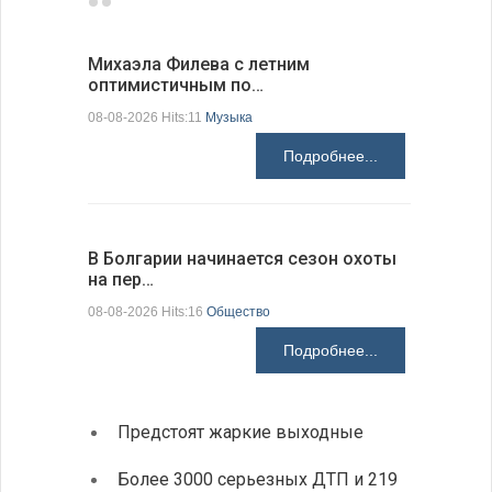
Михаэла Филева с летним
Новые пр
оптимистичным по…
средства
08-08-2026 Hits:11
Музыка
08-08-2026 H
Подробнее...
В Болгарии начинается сезон охоты
Горна-Ор
на пер…
предла…
08-08-2026 Hits:16
Общество
08-08-2026 H
Подробнее...
Предстоят жаркие выходные
Первы
элект
Более 3000 серьезных ДТП и 219
готов