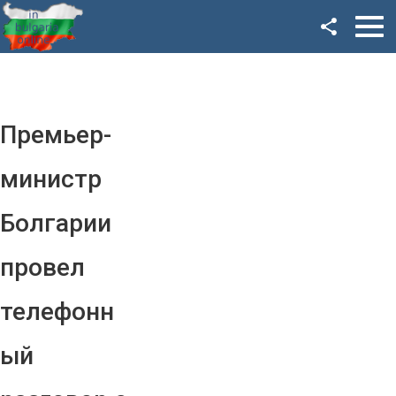
Facebook
Google+
Twitter
Премьер-
YouTube
министр
Instagram
Болгарии
LinkedIn
провел
VK
телефонн
OK
ый