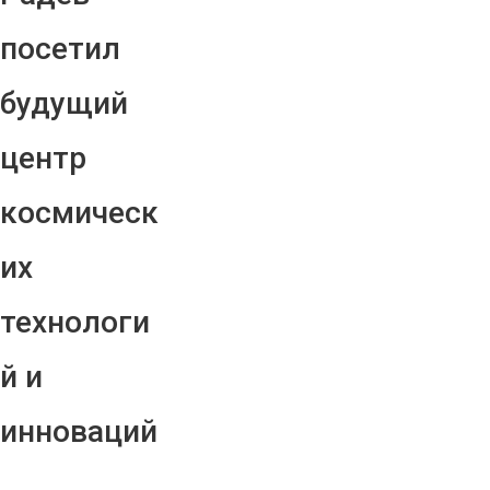
посетил
будущий
центр
космическ
их
технологи
й и
инноваций