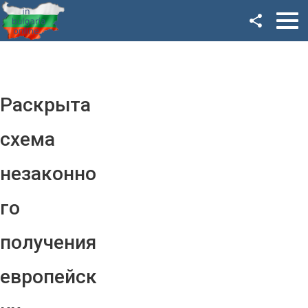
Facebook
Google+
Twitter
Раскрыта
YouTube
схема
Instagram
незаконно
LinkedIn
го
VK
получения
OK
европейск