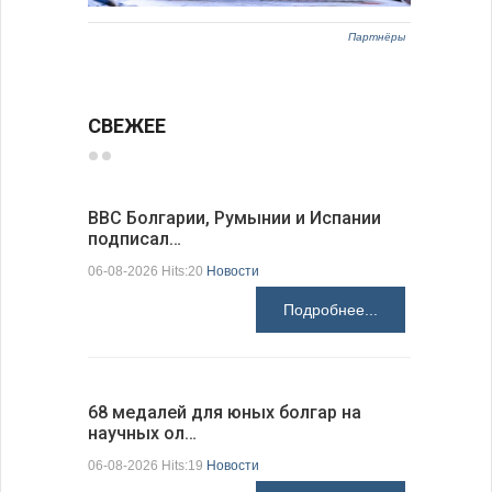
Партнёры
СВЕЖЕЕ
ВВС Болгарии, Румынии и Испании
Gallup: 
подписал…
также и…
06-08-2026 Hits:20
Новости
06-08-2026 H
Подробнее...
68 медалей для юных болгар на
Ледокол 
научных ол…
пришварт
06-08-2026 Hits:19
Новости
06-08-2026 H