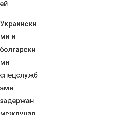
ей
Украински
ми и
болгарски
ми
спецслужб
ами
задержан
междунар