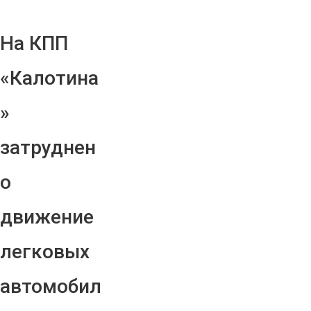
На КПП
«Калотина
»
затруднен
о
движение
легковых
автомобил