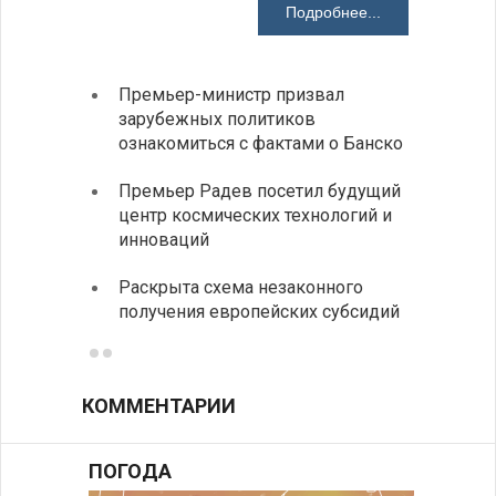
Подробнее...
Премьер-министр призвал
Замес
зарубежных политиков
неофи
ознакомиться с фактами о Банско
На КП
Премьер Радев посетил будущий
движе
центр космических технологий и
Украи
инноваций
спецс
Раскрыта схема незаконного
между
получения европейских субсидий
КОММЕНТАРИИ
ПОГОДА