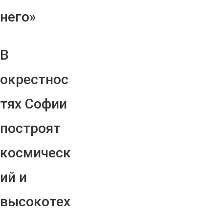
него»
В
окрестнос
тях Софии
построят
космическ
ий и
высокотех