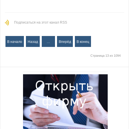
Подписаться на этот канал RSS
В начало
Назад
…
Вперёд
В конец
Страница 13 из 1094