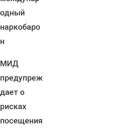
одный
наркобаро
н
МИД
предупреж
дает о
рисках
посещения