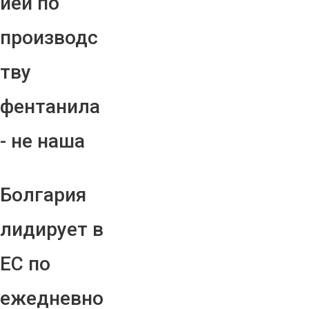
ией по
производс
тву
фентанила
- не наша
Болгария
лидирует в
ЕС по
ежедневно