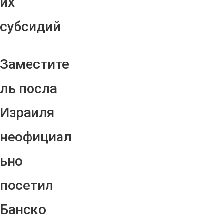
их
субсидий
Заместите
ль посла
Израиля
неофициал
ьно
посетил
Банско