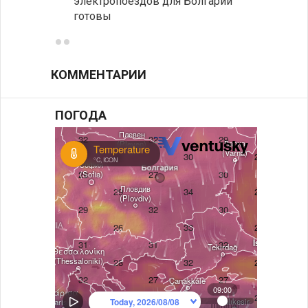
электропоездов для Болгарии
укреп
готовы
болга
КОММЕНТАРИИ
ПОГОДА