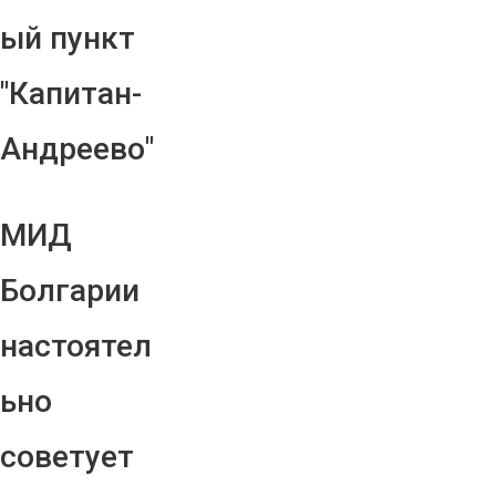
ый пункт
"Капитан-
Андреево"
МИД
Болгарии
настоятел
ьно
советует