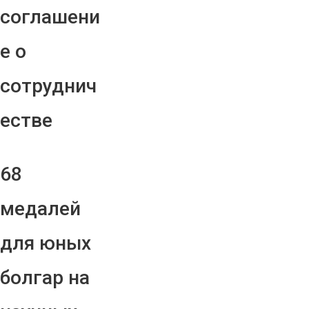
соглашени
е о
сотруднич
естве
68
медалей
для юных
болгар на