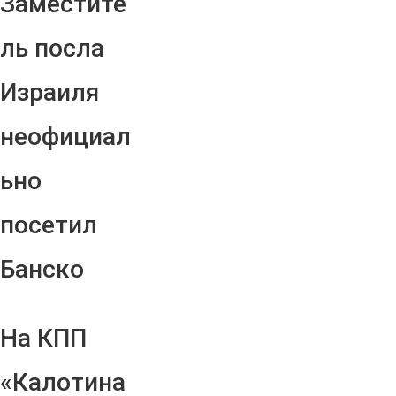
Заместите
ль посла
Израиля
неофициал
ьно
посетил
Банско
На КПП
«Калотина