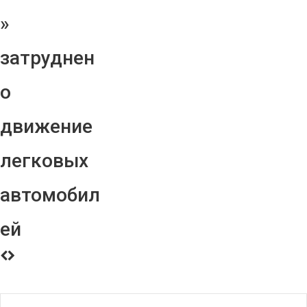
»
затруднен
о
движение
легковых
автомобил
ей