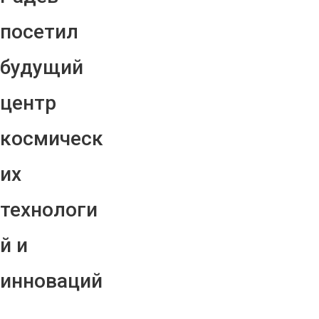
посетил
будущий
центр
космическ
их
технологи
й и
инноваций