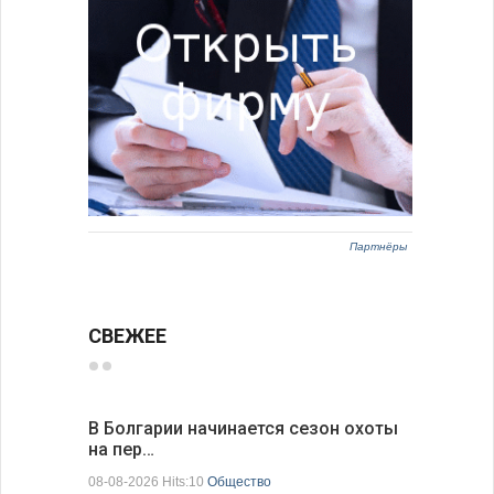
Партнёры
СВЕЖЕЕ
В Болгарии начинается сезон охоты
Горна-Ор
на пер…
предла…
08-08-2026 Hits:10
Общество
08-08-2026 H