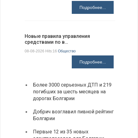
Подробнее...
Новые правила управления
Предстоя
средствами по в…
07-08-2026 H
08-08-2026 Hits:16
Общество
Подробнее...
Более 3000 серьезных ДТП и 219
«Севд
погибших за шесть месяцев на
Болга
дорогах Болгарии
Низки
Добрич возглавил пивной рейтинг
фунда
Болгарии
возле
Первые 12 из 35 новых
Новый