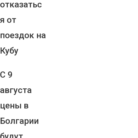
отказатьс
я от
поездок на
Кубу
С 9
августа
цены в
Болгарии
будут