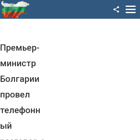
Facebook
Google+
Twitter
Премьер-
YouTube
министр
Instagram
Болгарии
LinkedIn
провел
VK
телефонн
OK
ый