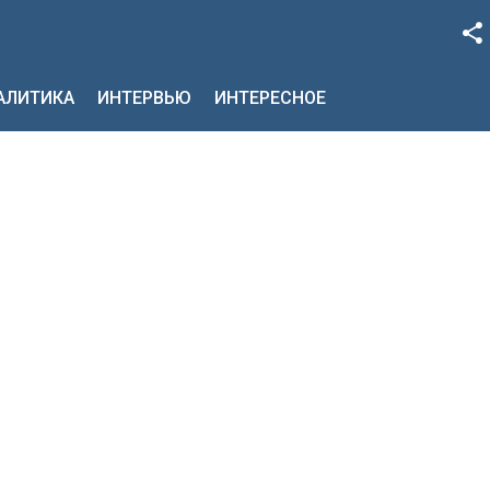
Facebook
НАЛИТИКА
ИНТЕРВЬЮ
ИНТЕРЕСНОЕ
Google+
Twitter
YouTube
Instagram
LinkedIn
VK
OK