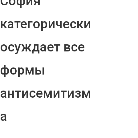
София
категорически
осуждает все
формы
антисемитизм
а