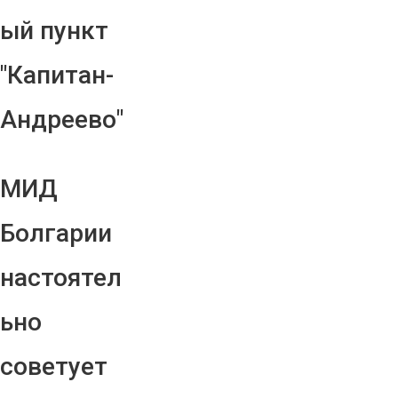
ый пункт
"Капитан-
Андреево"
МИД
Болгарии
настоятел
ьно
советует