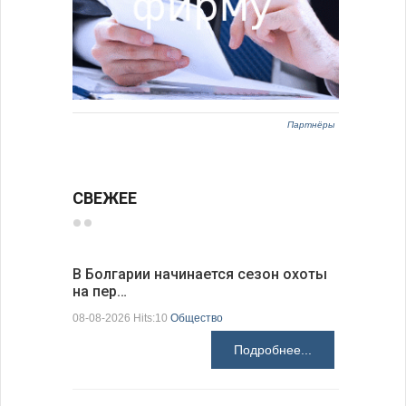
Партнёры
СВЕЖЕЕ
В Болгарии начинается сезон охоты
Горна-Ор
на пер…
предла…
08-08-2026 Hits:10
Общество
08-08-2026 H
Подробнее...