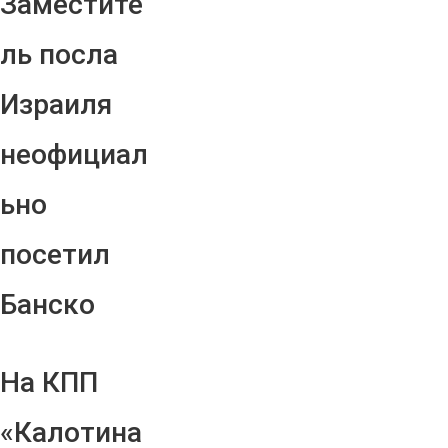
Заместите
ль посла
Израиля
неофициал
ьно
посетил
Банско
На КПП
«Калотина