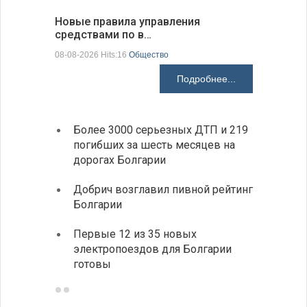
Новые правила управления
Предстоя
средствами по в…
07-08-2026 H
08-08-2026 Hits:16
Общество
Подробнее...
Более 3000 серьезных ДТП и 219
«Севд
погибших за шесть месяцев на
Болга
дорогах Болгарии
Низки
Добрич возглавил пивной рейтинг
фунда
Болгарии
возле
Первые 12 из 35 новых
Новый
электропоездов для Болгарии
укреп
готовы
болга