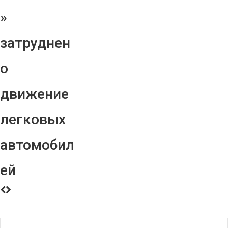
»
затруднен
о
движение
легковых
автомобил
ей