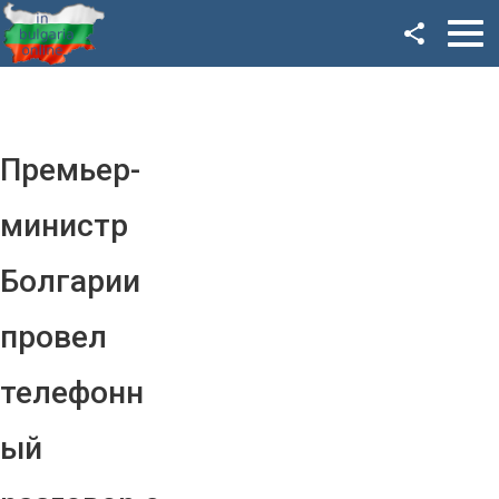
Facebook
Google+
Twitter
Премьер-
YouTube
министр
Instagram
Болгарии
LinkedIn
провел
VK
телефонн
OK
ый