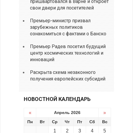
пришвартовался в Варне и откроет
свои двери для посетителей
Премьер-министр призвал
зарубежных политиков
ознакомиться с фактами о Банско
Премьер Радев посетил будущий
центр космических технологий и
инноваций
Раскрыта схема незаконного
получения европейских субсидий
НОВОСТНОЙ КАЛЕНДАРЬ
«
Апрель 2026
»
Пн
Вт
Ср
Чт
Пт
Сб
Вс
1
2
3
4
5