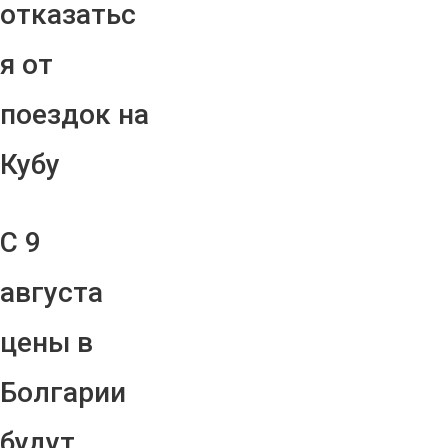
отказатьс
я от
поездок на
Кубу
С 9
августа
цены в
Болгарии
будут