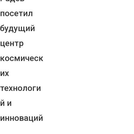
посетил
будущий
центр
космическ
их
технологи
й и
инноваций