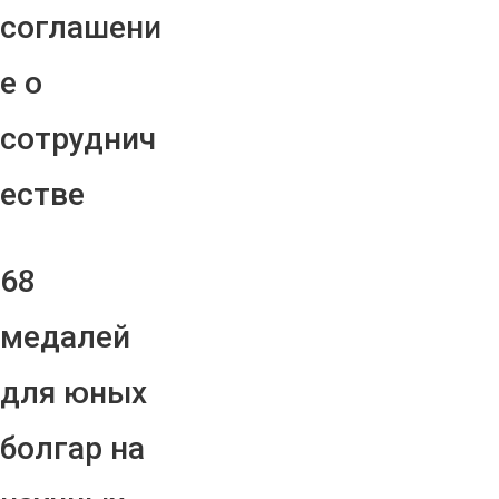
соглашени
е о
сотруднич
естве
68
медалей
для юных
болгар на