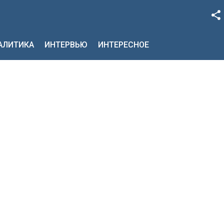
Facebook
НАЛИТИКА
ИНТЕРВЬЮ
ИНТЕРЕСНОЕ
Google+
Twitter
YouTube
Instagram
LinkedIn
VK
OK