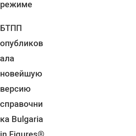
режиме
БТПП
опубликов
ала
новейшую
версию
справочни
ка Bulgaria
in Figures®