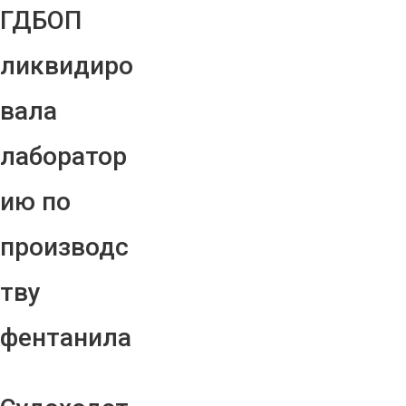
ГДБОП
ликвидиро
вала
лаборатор
ию по
производс
тву
фентанила