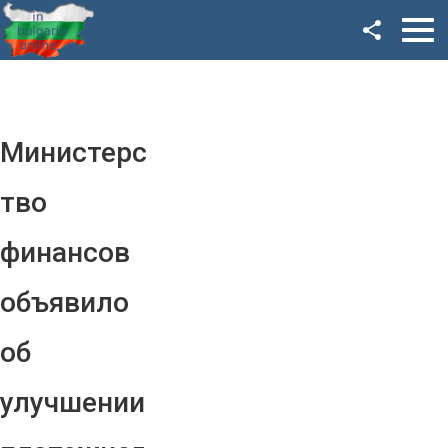
Facebook
Google+
Twitter
Министерс
YouTube
тво
Instagram
финансов
LinkedIn
объявило
VK
об
OK
улучшении