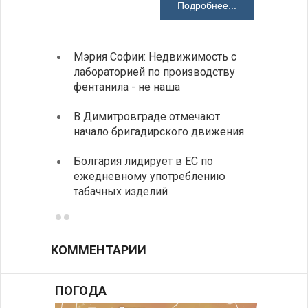
Подробнее...
Мэрия Софии: Недвижимость с
София
лабораторией по производству
все ф
фентанила - не наша
Минис
В Димитровграде отмечают
об ул
начало бригадирского движения
в июл
Болгария лидирует в ЕС по
Начин
ежедневному употреблению
комп
табачных изделий
КОММЕНТАРИИ
ПОГОДА