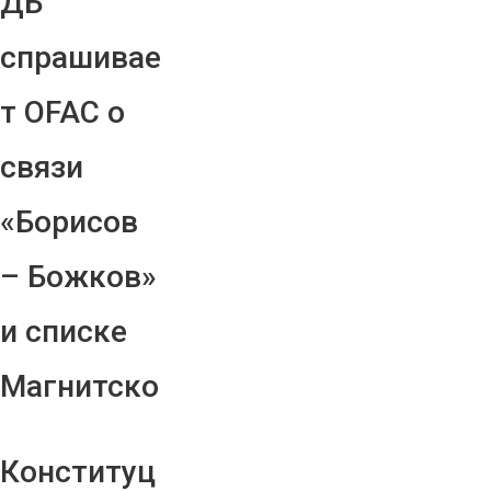
ДБ
спрашивае
т OFAC о
связи
«Борисов
– Божков»
и списке
Магнитско
Конституц