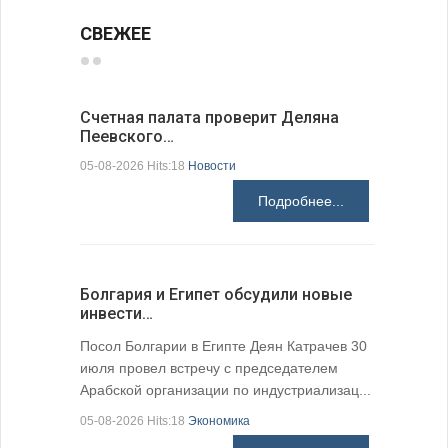
СВЕЖЕЕ
Счетная палата проверит Деляна
В Болгар
Пеевского…
по из…
05-08-2026 Hits:18
Новости
05-08-2026 H
Подробнее...
Болгария и Египет обсудили новые
К 205-ле
инвести…
поэтичес
05-08-2026 H
Посол Болгарии в Египте Деян Катрачев 30
июля провел встречу с председателем
Арабской организации по индустриализац...
05-08-2026 Hits:18
Экономика