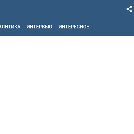
Facebook
НАЛИТИКА
ИНТЕРВЬЮ
ИНТЕРЕСНОЕ
Google+
Twitter
YouTube
Instagram
LinkedIn
VK
OK