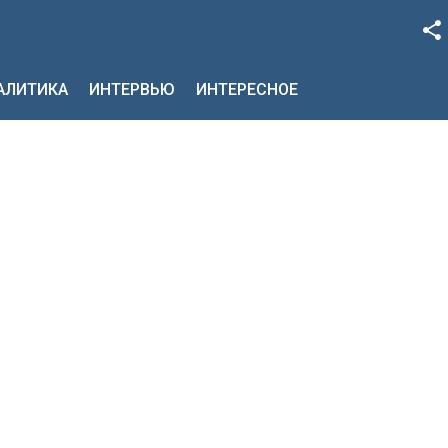
Facebook
НАЛИТИКА
ИНТЕРВЬЮ
ИНТЕРЕСНОЕ
Google+
Twitter
YouTube
Instagram
LinkedIn
VK
OK