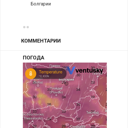
Болгарии
Низки
фунда
возле
КОММЕНТАРИИ
ПОГОДА