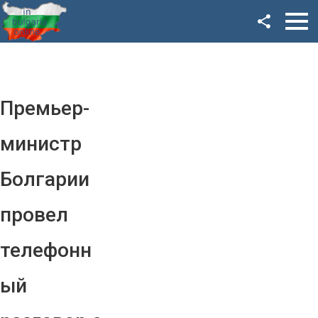
Facebook
Google+
Twitter
Премьер-
YouTube
министр
Instagram
Болгарии
LinkedIn
провел
VK
телефонн
OK
ый