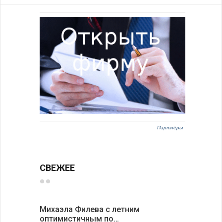
Партнёры
СВЕЖЕЕ
Михаэла Филева с летним
Новые пр
оптимистичным по…
средства