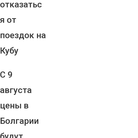
отказатьс
я от
поездок на
Кубу
С 9
августа
цены в
Болгарии
будут