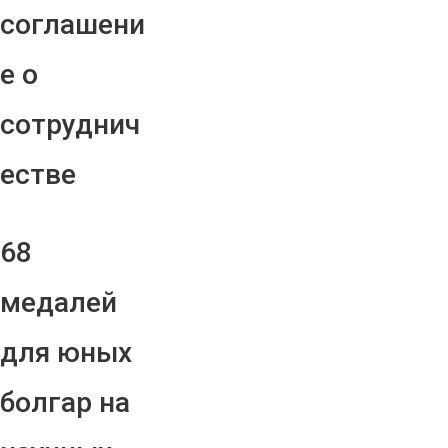
соглашени
е о
сотруднич
естве
68
медалей
для юных
болгар на