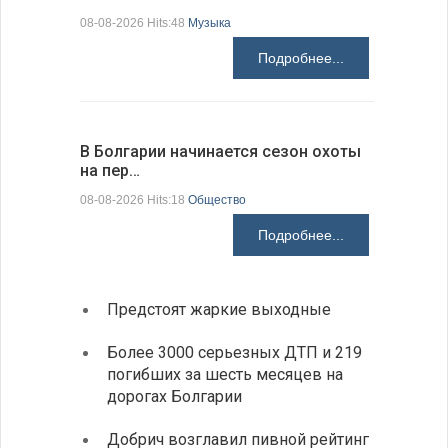
08-08-2026 Hits:48
Музыка
08-08-2026 H
Подробнее...
В Болгарии начинается сезон охоты
Горна-Ор
на пер…
предла…
08-08-2026 Hits:18
Общество
08-08-2026 H
Подробнее...
Предстоят жаркие выходные
Первы
элект
Более 3000 серьезных ДТП и 219
готов
погибших за шесть месяцев на
дорогах Болгарии
«Севд
Болга
Добрич возглавил пивной рейтинг