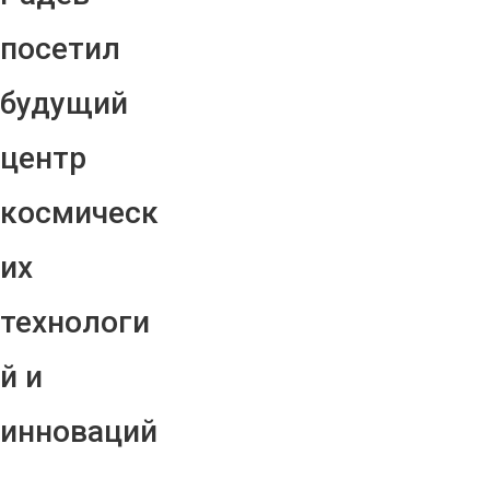
посетил
будущий
центр
космическ
их
технологи
й и
инноваций