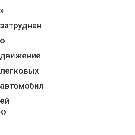
»
затруднен
о
движение
легковых
автомобил
ей