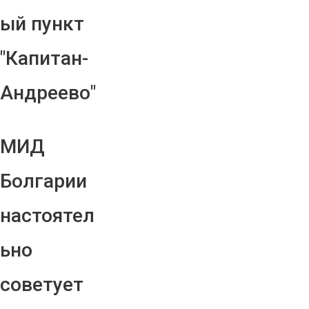
ый пункт
"Капитан-
Андреево"
МИД
Болгарии
настоятел
ьно
советует