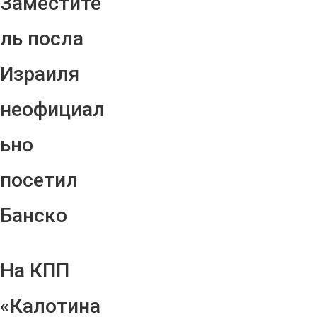
Заместите
ль посла
Израиля
неофициал
ьно
посетил
Банско
На КПП
«Калотина