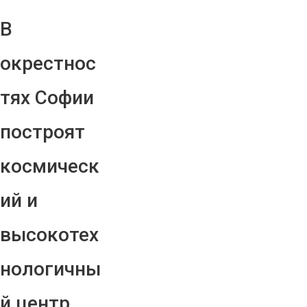
В
окрестнос
тях Софии
построят
космическ
ий и
высокотех
нологичны
й центр