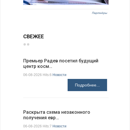
Партнёры
СВЕЖЕЕ
Премьер Радев посетил будущий
Заместит
центр косм…
неофициа
06-08-2026 Hits:6
Новости
06-08-2026 H
Подробнее...
Раскрыта схема незаконного
На КПП «
получения евр…
движение
06-08-2026 Hits:7
Новости
06-08-2026 H