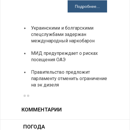
Подробнее...
Украинскими и болгарскими
Между
спецслужбами задержан
вызов
международный наркобарон
В Доб
МИД предупреждает о рисках
выста
посещения ОАЭ
все д
Правительство предложит
Отмеч
парламенту отменить ограничение
Госпо
на эк дизеля
КОММЕНТАРИИ
ПОГОДА