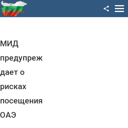
Facebook
Google+
Twitter
МИД
YouTube
предупреж
Instagram
дает о
LinkedIn
рисках
VK
посещения
OK
ОАЭ