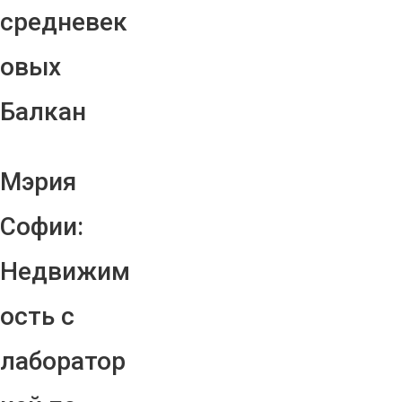
средневек
овых
Балкан
Мэрия
Софии:
Недвижим
ость с
лаборатор