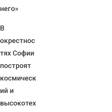
него»
В
окрестнос
тях Софии
построят
космическ
ий и
высокотех