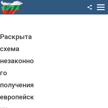
Facebook
Google+
Twitter
Раскрыта
YouTube
схема
Instagram
незаконно
LinkedIn
го
VK
получения
OK
европейск