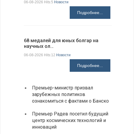
06-08-2026 Hits:5
Новости
06-08-2026 H
Подробнее...
68 медалей для юных болгар на
Ледокол 
научных ол…
пришварт
06-08-2026 Hits:12
Новости
06-08-2026 H
Подробнее...
Премьер-министр призвал
Замес
зарубежных политиков
неофи
ознакомиться с фактами о Банско
На КП
Премьер Радев посетил будущий
движе
центр космических технологий и
Украи
инноваций
спецс