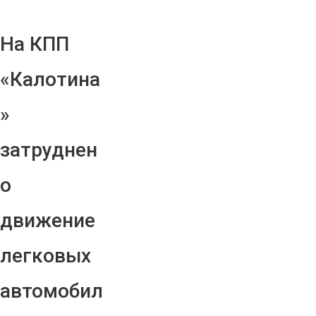
На КПП
«Калотина
»
затруднен
о
движение
легковых
автомобил