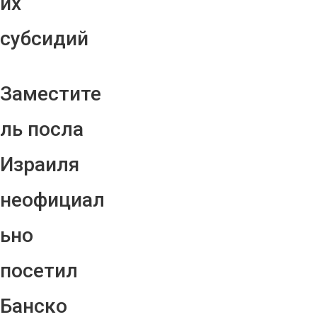
их
субсидий
Заместите
ль посла
Израиля
неофициал
ьно
посетил
Банско