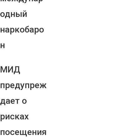
одный
наркобаро
н
МИД
предупреж
дает о
рисках
посещения