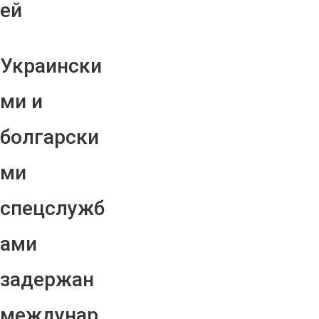
ей
Украински
ми и
болгарски
ми
спецслужб
ами
задержан
междунар