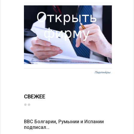
Партнёры
СВЕЖЕЕ
ВВС Болгарии, Румынии и Испании
Gallup: 
подписал…
также и…