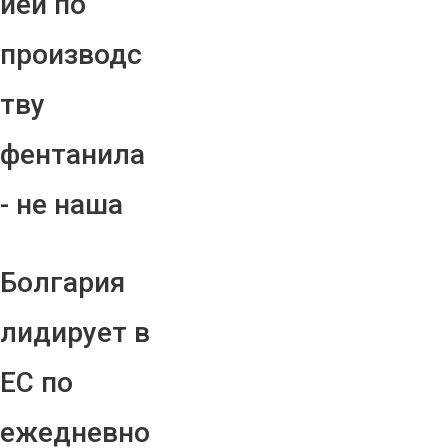
ией по
производс
тву
фентанила
- не наша
Болгария
лидирует в
ЕС по
ежедневно