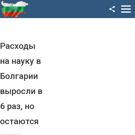
Facebook
Google+
Twitter
Расходы
YouTube
на науку в
Instagram
Болгарии
LinkedIn
выросли в
VK
6 раз, но
OK
остаются