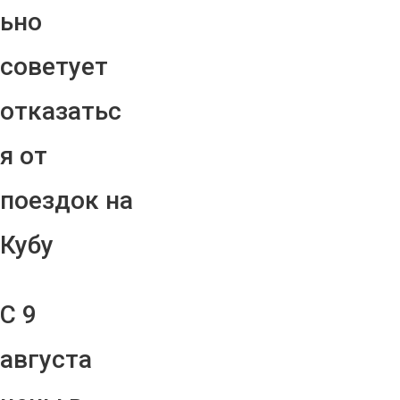
ьно
советует
отказатьс
я от
поездок на
Кубу
С 9
августа