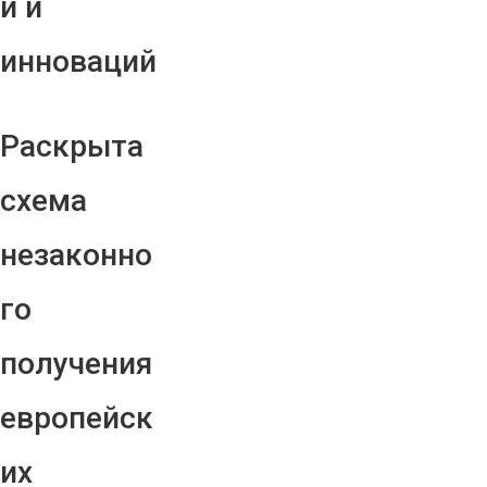
й и
инноваций
Раскрыта
схема
незаконно
го
получения
европейск
их