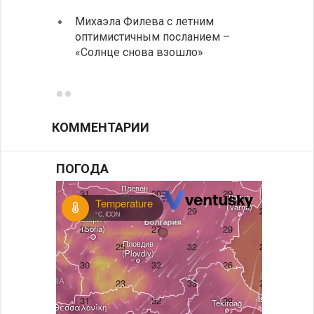
Михаэла Филева с летним
Горна
оптимистичным посланием –
Оряхо
«Солнце снова взошло»
предл
музее
КОММЕНТАРИИ
ПОГОДА