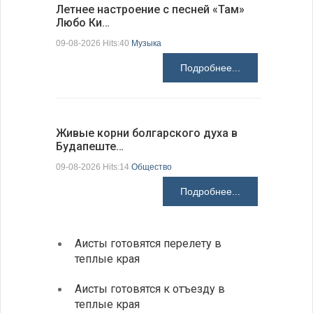
Летнее настроение с песней «Там»
«Забытые
Любо Ки…
через 6…
09-08-2026 Hits:40
Музыка
09-08-2026 H
Подробнее...
Живые корни болгарского духа в
Письма в
Будапеште…
09-08-2026 H
09-08-2026 Hits:14
Общество
Подробнее...
Аисты готовятся перелету в
В Бол
теплые края
охоты
Аисты готовятся к отъезду в
Новые
теплые края
средс