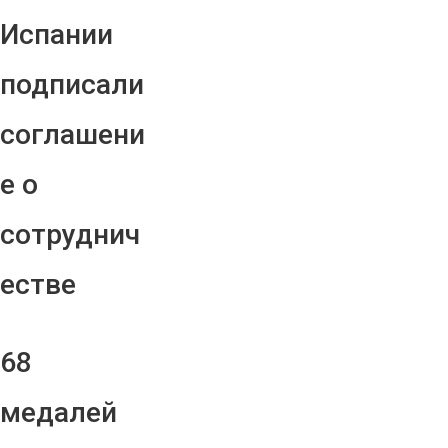
Испании
подписали
соглашени
е о
сотруднич
естве
68
медалей