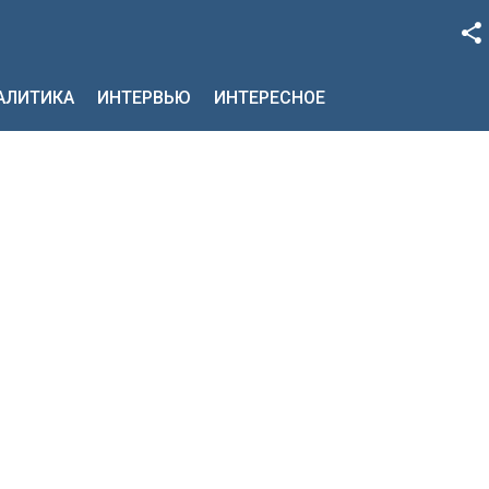
Facebook
НАЛИТИКА
ИНТЕРВЬЮ
ИНТЕРЕСНОЕ
Google+
Twitter
YouTube
Instagram
LinkedIn
VK
OK