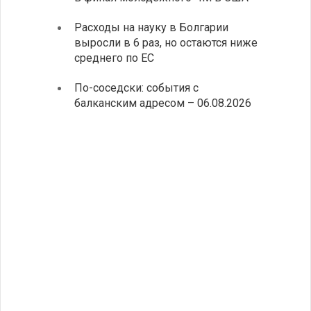
«Козл
Расходы на науку в Болгарии
выросли в 6 раз, но остаются ниже
Премь
среднего по ЕС
прове
главо
По-соседски: события с
Премьер
балканским адресом – 06.08.2026
телефон
иностра
Милибэн
правите
сотрудн
«60 с
предс
истор
Инициат
видеоро
Болград
болгарс
Кампани