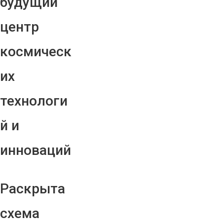
будущий
центр
космическ
их
технологи
й и
инноваций
Раскрыта
схема