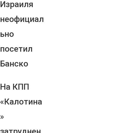
Израиля
неофициал
ьно
посетил
Банско
На КПП
«Калотина
»
затруднен