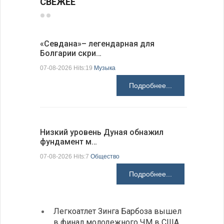
СВЕЖЕЕ
«Севдана»– легендарная для
Новый по
Болгарии скри…
укрепляе
07-08-2026 Hits:19
Музыка
07-08-2026 H
Подробнее...
Низкий уровень Дуная обнажил
ИАБЗ вру
фундамент м…
своих де
07-08-2026 Hits:7
Общество
07-08-2026 H
Подробнее...
Легкоатлет Зинга Барбоза вышел
У Бол
в финал молодежного ЧМ в США
мощно