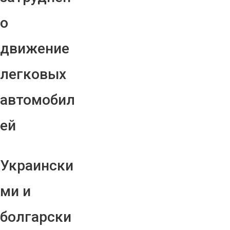
о
движение
легковых
автомобил
ей
Украински
ми и
болгарски