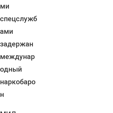
ми
спецслужб
ами
задержан
междунар
одный
наркобаро
н