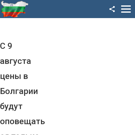
Facebook
Google+
Twitter
С 9
YouTube
августа
Instagram
цены в
LinkedIn
Болгарии
VK
будут
OK
оповещать