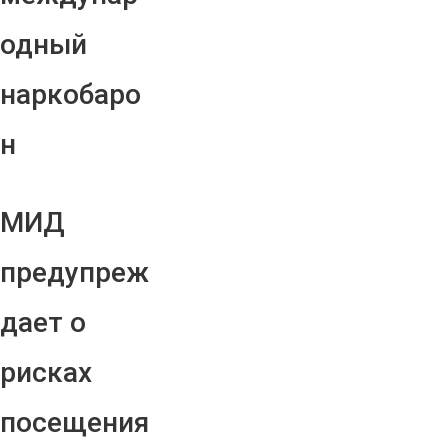
одный
наркобаро
н
МИД
предупреж
дает о
рисках
посещения