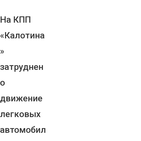
На КПП
«Калотина
»
затруднен
о
движение
легковых
автомобил