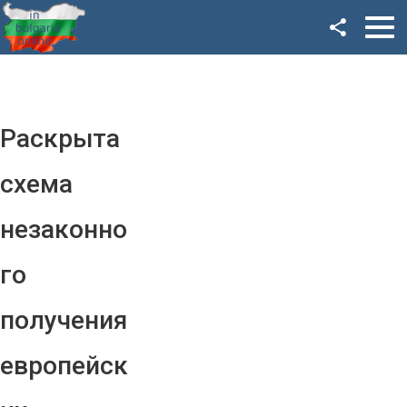
Facebook
Google+
Twitter
Раскрыта
YouTube
схема
Instagram
незаконно
LinkedIn
го
VK
получения
OK
европейск