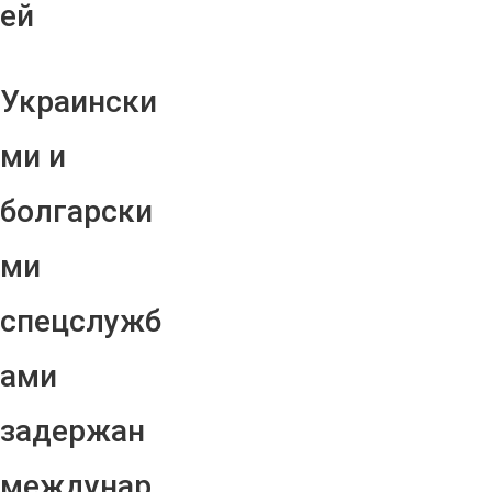
ей
Украински
ми и
болгарски
ми
спецслужб
ами
задержан
междунар