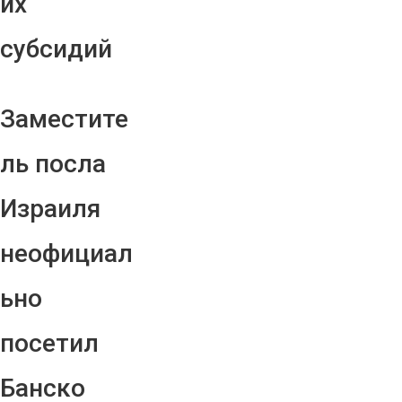
их
субсидий
Заместите
ль посла
Израиля
неофициал
ьно
посетил
Банско