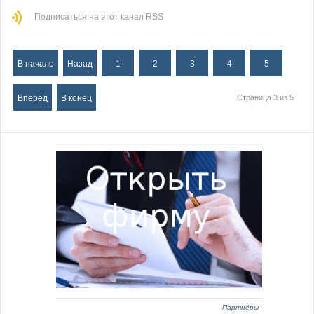
Подписаться на этот канал RSS
В начало
Назад
1
2
3
4
5
Вперёд
В конец
Страница 3 из 5
Партнёры