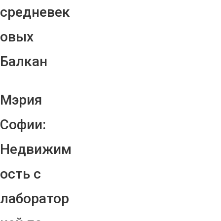
средневек
овых
Балкан
Мэрия
Софии:
Недвижим
ость с
лаборатор