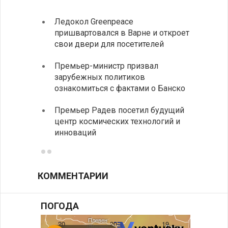
Ледокол Greenpeace
Раскр
пришвартовался в Варне и откроет
получ
свои двери для посетителей
Замес
Премьер-министр призвал
неофи
зарубежных политиков
На КП
ознакомиться с фактами о Банско
движе
Премьер Радев посетил будущий
центр космических технологий и
инноваций
КОММЕНТАРИИ
ПОГОДА