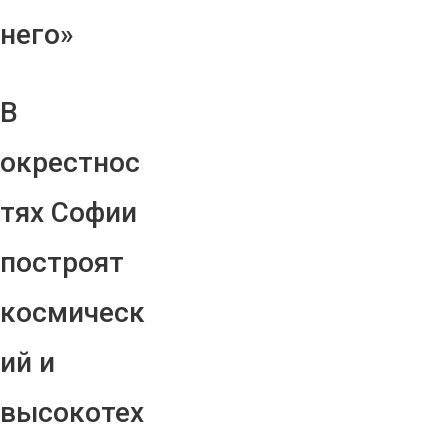
него»
В
окрестнос
тях Софии
построят
космическ
ий и
высокотех