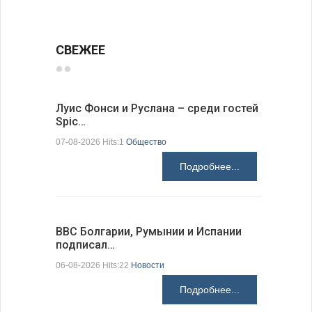
СВЕЖЕЕ
Луис Фонси и Руслана – среди гостей
68 медал
Spic…
научных 
07-08-2026 Hits:1
Общество
06-08-2026 H
Подробнее...
ВВС Болгарии, Румынии и Испании
Gallup: 
подписал…
также и…
06-08-2026 Hits:22
Новости
06-08-2026 H
Подробнее...