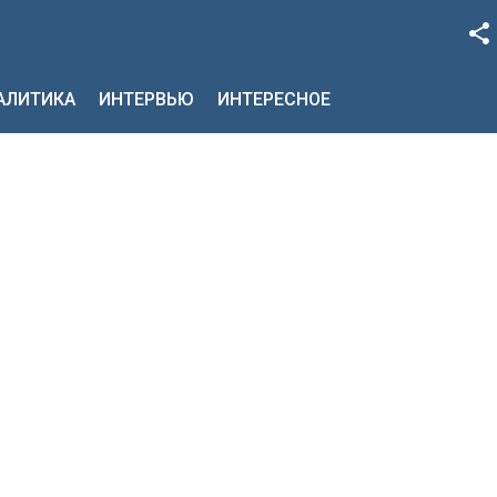
Facebook
НАЛИТИКА
ИНТЕРВЬЮ
ИНТЕРЕСНОЕ
Google+
Twitter
YouTube
Instagram
LinkedIn
VK
OK